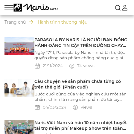
Trang chủ
Hành trình thương hiệu
PARASOLA BY NARIS LÀ NGƯỜI BẠN ĐỒNG
HÀNH ĐÁNG TIN CẬY TRÊN ĐƯỜNG CHẠY
STRONG VIETNAM CỦA CÁC NAM VƯƠNG
Ngày 17/11, Parasola by Naris – nhà tài trợ độc
QUỐC TẾ
quyền dòng sản phẩm chống nắng của giải
Marathon Strong Vietnam 2024 đã đồng hành
21/11/2024
74 views
và mang đến giải pháp bảo vệ làn da vượt trội
cho các thí sinh. Giúp các nam vương không
chỉ tự tin chinh phục đường chạy mà còn tỏa
Câu chuyện về sản phẩm chưa từng có
sáng trong vòng 2 của phần thi Mr Sport.
trên thế giới (Phần cuối)
Bước cuối cùng của việc nghiên cứu một sản
phẩm, chính là mang sản phẩm đó tới tay
khách hàng. Việc quan trọng này không thể
04/03/2024
views
thiếu bộ phận quảng cáo và phát triển công
chúng. Hãy đón xem kỳ cuối của series Câu
chuyện về sản phẩm chưa từng có trên thế
Naris Việt Nam và hơn 10 năm nhiệt huyết
giới nhé!
tài trợ miễn phí Makeup Show trên toàn