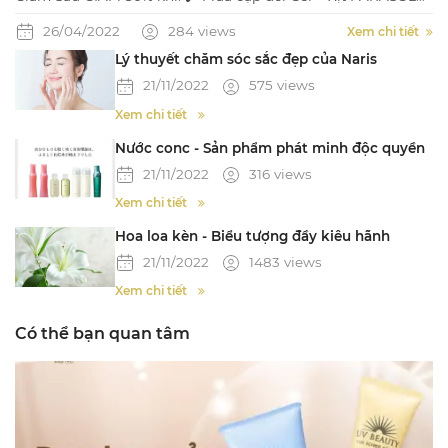
Illumki Skin SPF50+ PA++++: Bảo vệ toàn diện, thẩm thấu 15
26/04/2022
284 views
giây, nâng tone, che khuyết điểm, tạo hiệu ứng thon gọn,
Xem chi tiết
không trôi trong nước✔️ Mua cặp đôi Gel + Xịt PARASOLA
Lý thuyết chăm sóc sắc đẹp của Naris
Fragrance SPF 50+ PA++++: Bảo vệ
21/11/2022
575 views
Xem chi tiết
Nước conc - Sản phẩm phát minh độc quyền
21/11/2022
316 views
Xem chi tiết
Hoa loa kèn - Biểu tượng đầy kiêu hãnh
21/11/2022
1483 views
Xem chi tiết
Có thể bạn quan tâm