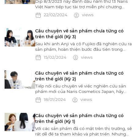
quốc
Dịp 8/3/2023 này đánh dấu năm thứ 13 Naris
Việt Nam tiếp tục tài trợ miễn phí chương
trình Makeup Show: Bao gồm chi phí tổ chức
22/02/2024
views
và quà tặng giá trị cao cho các chị em cán bộ
nhân viên tại các cơ quan, đoàn thể trên khắp
Việt Nam.
Câu chuyện về sản phẩm chưa từng có
trên thế giới (Kỳ 3)
Sau khi anh Anji và cô Fujiko đã nghiên cứu ra
sản phẩm, hoàn thiện bước đầu tiên trong
chiến dịch ra mắt sản phẩm mới. Bộ phận
15/02/2024
views
marketing cũng khởi động dự án truyền thông.
Trước hết, họ cần một ý tưởng có thể truyền tải
rõ ràng những đặc điểm độc đáo của sản
Câu chuyện về sản phẩm chưa từng có
phẩm này, đó là Sữa dưỡng dạng xịt đầu tiên
trên thế giới (Kỳ 2)
trên thế giới.
Tiếp nối câu chuyện về việc nghiên cứu sản
phẩm mới của Naris Cosmetics Japan, hãy
cùng đón xem những khó khăn gì xảy ra cho
18/01/2024
views
tới ngày ra mắt sản phẩm chính thức nhé!
Câu chuyện về sản phẩm chưa từng có
trên thế giới (Kỳ 1)
Với các sản phẩm đã có mặt trên thị trường, sẽ
rất dễ để ta tham khảo và phát triển. Nhưng