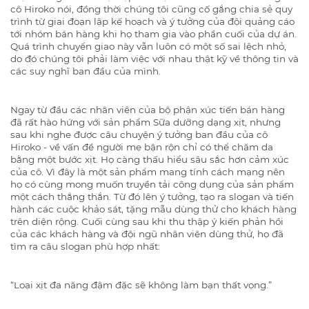
cô Hiroko nói, đồng thời chúng tôi cũng cố gắng chia sẻ quy
trình từ giai đoạn lập kế hoạch và ý tưởng của đội quảng cáo
tới nhóm bán hàng khi họ tham gia vào phần cuối của dự án.
Quá trình chuyển giao này vẫn luôn có một số sai lệch nhỏ,
do đó chúng tôi phải làm việc với nhau thật kỹ về thông tin và
các suy nghĩ ban đầu của mình.
Ngay từ đầu các nhân viên của bộ phận xúc tiến bán hàng
đã rất hào hứng với sản phẩm Sữa dưỡng dạng xịt, nhưng
sau khi nghe được câu chuyện ý tưởng ban đầu của cô
Hiroko - về vấn đề người mẹ bận rộn chỉ có thể chăm da
bằng một bước xịt. Họ càng thấu hiểu sâu sắc hơn cảm xúc
của cô. Vì đây là một sản phẩm mang tính cách mạng nên
họ có cùng mong muốn truyền tải công dụng của sản phẩm
một cách thẳng thắn. Từ đó lên ý tưởng, tạo ra slogan và tiến
hành các cuộc khảo sát, tặng mẫu dùng thử cho khách hàng
trên diện rộng. Cuối cùng sau khi thu thập ý kiến phản hồi
của các khách hàng và đội ngũ nhân viên dùng thử, họ đã
tìm ra câu slogan phù hợp nhất:
“Loại xịt đa năng đậm đặc sẽ không làm bạn thất vọng.”