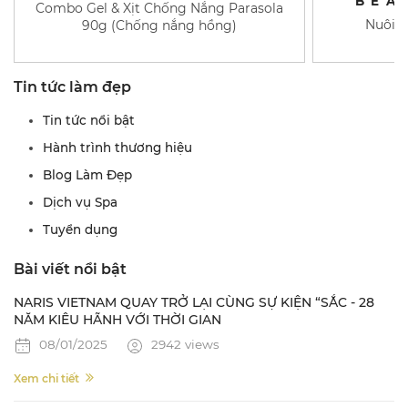
BEA
Combo Gel & Xịt Chống Nắng Parasola
Nuôi d
90g (Chống nắng hồng)
Tin tức làm đẹp
Tin tức nổi bật
Hành trình thương hiệu
Blog Làm Đẹp
Dịch vụ Spa
Tuyển dụng
Bài viết nổi bật
NARIS VIETNAM QUAY TRỞ LẠI CÙNG SỰ KIỆN “SẮC - 28
NĂM KIÊU HÃNH VỚI THỜI GIAN
08/01/2025
2942 views
Xem chi tiết