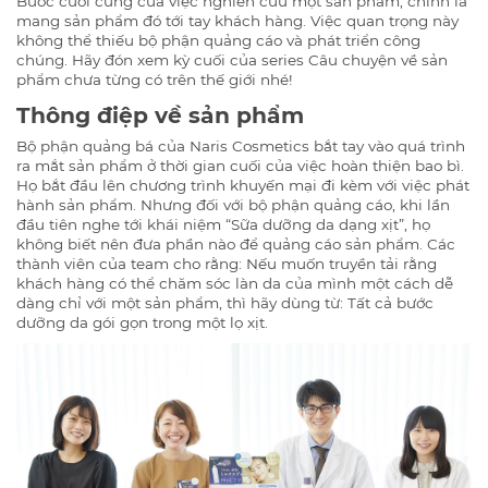
Bước cuối cùng của việc nghiên cứu một sản phẩm, chính là
mang sản phẩm đó tới tay khách hàng. Việc quan trọng này
không thể thiếu bộ phận quảng cáo và phát triển công
chúng. Hãy đón xem kỳ cuối của series Câu chuyện về sản
phẩm chưa từng có trên thế giới nhé!
Thông điệp về sản phẩm
Bộ phận quảng bá của Naris Cosmetics bắt tay vào quá trình
ra mắt sản phẩm ở thời gian cuối của việc hoàn thiện bao bì.
Họ bắt đầu lên chương trình khuyến mại đi kèm với việc phát
hành sản phẩm. Nhưng đối với bộ phận quảng cáo, khi lần
đầu tiên nghe tới khái niệm “Sữa dưỡng da dạng xịt”, họ
không biết nên đưa phần nào để quảng cáo sản phẩm. Các
thành viên của team cho rằng: Nếu muốn truyền tải rằng
khách hàng có thể chăm sóc làn da của mình một cách dễ
dàng chỉ với một sản phẩm, thì hãy dùng từ: Tất cả bước
dưỡng da gói gọn trong một lọ xịt.