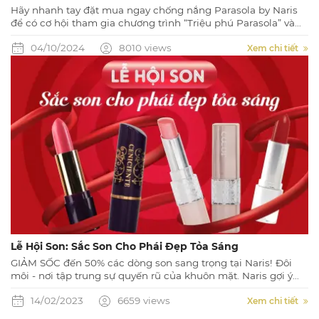
Hãy nhanh tay đặt mua ngay chống nắng Parasola by Naris
để có cơ hội tham gia chương trình “Triệu phú Parasola” và
quay số may mắn với cơ hội trúng thưởng lên đến 1 TỶ ĐỒNG.
04/10/2024
8010 views
Xem chi tiết
Lễ Hội Son: Sắc Son Cho Phái Đẹp Tỏa Sáng
GIẢM SỐC đến 50% các dòng son sang trọng tại Naris! Đôi
môi - nơi tập trung sự quyến rũ của khuôn mặt. Naris gợi ý
đến bạn những sắc son từ Naris Cosmetic Nhật Bản sẽ giúp
14/02/2023
6659 views
bạn cuốn hút mọi ánh nhìn!! Đừng bỏ lỡ những ưu đãi siêu
Xem chi tiết
hot trong tháng 2 này nhé!