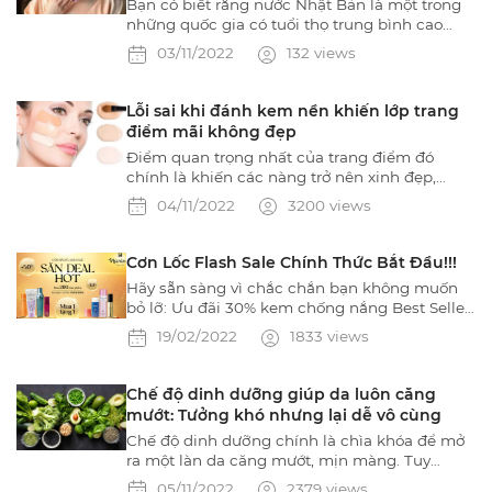
Bạn có biết rằng nước Nhật Bản là một trong
những quốc gia có tuổi thọ trung bình cao
nhất trên thế giới và người dân Nhật cũng
03/11/2022
132 views
được biết đến với ngoại hình trẻ trung và khỏe
mạnh đến kinh ngạc? Vậy bí quyết của phụ nữ
Nhật Bản để giữ được vẻ đẹp và tuổi thanh
Lỗi sai khi đánh kem nền khiến lớp trang
xuân suốt đời là gì?
điểm mãi không đẹp
Điểm quan trọng nhất của trang điểm đó
chính là khiến các nàng trở nên xinh đẹp,
cuốn hút hơn. Và trong các bước trang điểm
04/11/2022
3200 views
thì không thể nào thiếu được bước đánh kem
nền, đây là một trong những yếu tố mấu chốt
để định hình nên lớp trang điểm hoàn hảo
Cơn Lốc Flash Sale Chính Thức Bắt Đầu!!!
nhất.
Hãy sẵn sàng vì chắc chắn bạn không muốn
bỏ lỡ: Ưu đãi 30% kem chống nắng Best Seller
số 1 tại Nhật Bản Ưu đãi 50% các sản phẩm
19/02/2022
1833 views
Rejuarna Pink, Rejuarna Blue, dòng Selgrace
tím, dòng Luque phiên bản II, dòng Majesta
Neoaxis… Mua 2 tặng 1 các sản phẩm chăm
Chế độ dinh dưỡng giúp da luôn căng
sóc tóc và cơ thể Mua 1
mướt: Tưởng khó nhưng lại dễ vô cùng
Chế độ dinh dưỡng chính là chìa khóa để mở
ra một làn da căng mướt, mịn màng. Tuy
nhiên nó luôn là lựa chọn với rất nhiều người
05/11/2022
2379 views