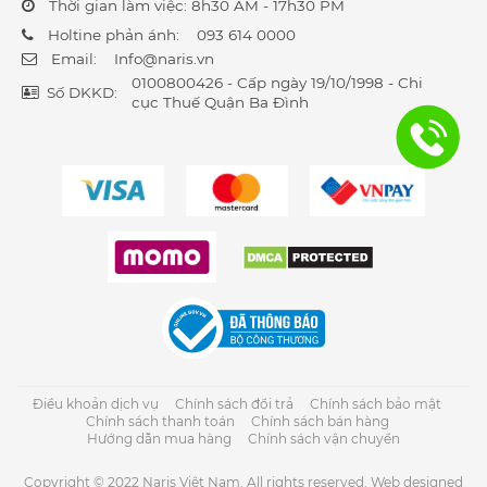
Thời gian làm việc: 8h30 AM - 17h30 PM
Holtine phản ánh:
093 614 0000
Email:
Info@naris.vn
0100800426 - Cấp ngày 19/10/1998 - Chi
Số DKKD:
cục Thuế Quận Ba Đình
Điều khoản dịch vụ
Chính sách đổi trả
Chính sách bảo mật
Chính sách thanh toán
Chính sách bán hàng
Hướng dẫn mua hàng
Chính sách vận chuyển
Copyright © 2022 Naris Việt Nam. All rights reserved. Web designed