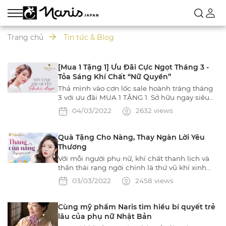
Trang chủ
Tin tức & Blog
[Mua 1 Tặng 1] Ưu Đãi Cực Ngọt Tháng 3 -
Tỏa Sáng Khí Chất “Nữ Quyền”
Thả mình vào cơn lốc sale hoành tráng tháng
3 với ưu đãi MUA 1 TẶNG 1. Sở hữu ngay siêu
phẩm makeup với ƯU ĐÃI CỰC HOT. Dành
04/03/2022
2632 views
tặng cho chính bản thân mình và người phụ
nữ mà bạn yêu thương bằng những món quà
tuyệt vời nhất, đến từ những sản phẩm cao
Quà Tặng Cho Nàng, Thay Ngàn Lời Yêu
cấp để nàng tha hồ yêu chiều bản thân nhiều
Thương
hơn mỗi ngày! Mua phấn nền
Với mỗi người phụ nữ, khí chất thanh lịch và
thần thái rạng ngời chính là thứ vũ khí xinh
đẹp, quyến rũ nhất. Tháng 3 này, Naris Việt
03/03/2022
2458 views
Nam dành tặng những món quà ngọt ngào
giúp nàng tôn lên hương sắc riêng biệt, trở
thành “nữ hoàng” trong cuộc đời của chính
Cùng mỹ phẩm Naris tìm hiểu bí quyết trẻ
mình.Nội dung chương trình ưu đãiTặng ngay
lâu của phụ nữ Nhật Bản
chống nắng vàng giú