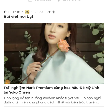
bởi lẽ trong vô vàn các thực phẩm. Có loại hỗ
trợ sản xuất collagen và giúp các màng tế bào
khỏe mạnh, đồng thời bảo vệ da khỏi các tác
1
...
17
18
19
20
21
22
23
...
26
nhân gây hại từ môi trường.
Bài viết nổi bật
Trải nghiệm Naris Premium cùng hoa hậu Đỗ Mỹ Linh
tại Yoko Onsen
Tĩnh lặng để tận hưởng khoảnh khắc tuyệt vời - Tổ hợp nghỉ
dưỡng tái hiện khu phong cách Nhật với kiến trúc truyền
thống cùng những tiện ích nghỉ dưỡng tuyệt vời, đẳng cấp