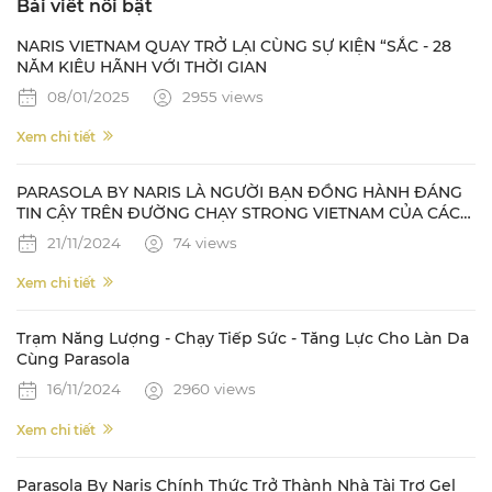
Bài viết nổi bật
NARIS VIETNAM QUAY TRỞ LẠI CÙNG SỰ KIỆN “SẮC - 28
NĂM KIÊU HÃNH VỚI THỜI GIAN
08/01/2025
2955 views
Xem chi tiết
PARASOLA BY NARIS LÀ NGƯỜI BẠN ĐỒNG HÀNH ĐÁNG
TIN CẬY TRÊN ĐƯỜNG CHẠY STRONG VIETNAM CỦA CÁC
NAM VƯƠNG QUỐC TẾ
21/11/2024
74 views
Xem chi tiết
Trạm Năng Lượng - Chạy Tiếp Sức - Tăng Lực Cho Làn Da
Cùng Parasola
16/11/2024
2960 views
Xem chi tiết
Parasola By Naris Chính Thức Trở Thành Nhà Tài Trợ Gel