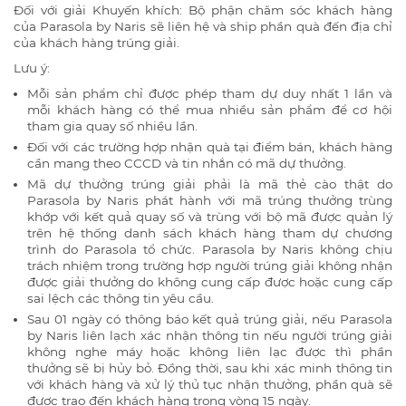
Đối với giải Khuyến khích: Bộ phận chăm sóc khách hàng
của Parasola by Naris sẽ liên hệ và ship phần quà đến địa chỉ
của khách hàng trúng giải.
Lưu ý:
Mỗi sản phẩm chỉ được phép tham dự duy nhất 1 lần và
mỗi khách hàng có thể mua nhiều sản phẩm để cơ hội
tham gia quay số nhiều lần.
Đối với các trường hợp nhận quà tại điểm bán, khách hàng
cần mang theo CCCD và tin nhắn có mã dự thưởng.
Mã dự thưởng trúng giải phải là mã thẻ cào thật do
Parasola by Naris phát hành với mã trúng thưởng trùng
khớp với kết quả quay số và trùng với bộ mã được quản lý
trên hệ thống danh sách khách hàng tham dự chương
trình do Parasola tổ chức. Parasola by Naris không chịu
trách nhiệm trong trường hợp người trúng giải không nhận
được giải thưởng do không cung cấp được hoặc cung cấp
sai lệch các thông tin yêu cầu.
Sau 01 ngày có thông báo kết quả trúng giải, nếu Parasola
by Naris liên lạch xác nhận thông tin nếu người trúng giải
không nghe máy hoặc không liên lạc được thì phần
thưởng sẽ bị hủy bỏ. Đồng thời, sau khi xác minh thông tin
với khách hàng và xử lý thủ tục nhận thưởng, phần quà sẽ
được trao đến khách hàng trong vòng 15 ngày.