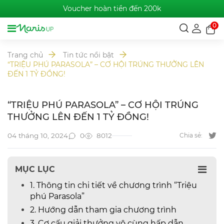
Voucher hoàn tiền đến 200k
0
Trang chủ
Tin tức nổi bật
“TRIỆU PHÚ PARASOLA” – CƠ HỘI TRÚNG THƯỞNG LÊN
ĐẾN 1 TỶ ĐỒNG!
“TRIỆU PHÚ PARASOLA” – CƠ HỘI TRÚNG
THƯỞNG LÊN ĐẾN 1 TỶ ĐỒNG!
0
8012
04 tháng 10, 2024
Chia sẻ:
MỤC LỤC
1. Thông tin chi tiết về chương trình “Triệu
phú Parasola”
2. Hướng dẫn tham gia chương trình
3. Cơ cấu giải thưởng vô cùng hấp dẫn