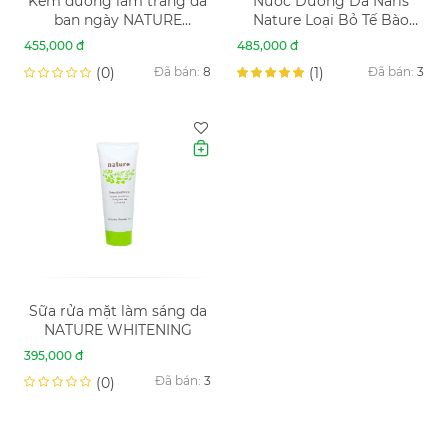
Kem dưỡng làm trắng da
Nước Dưỡng Da Naris
ban ngày NATURE
Nature Loại Bỏ Tế Bào
WHITENING DAY CREAM
Chết 2in1 200ml
455,000 đ
485,000 đ
SPF20 PA+
Whitening All Purpose
Đã bán:
8
Đã bán:
3
(0)
(1)
Lotion
Sữa rửa mặt làm sáng da
NATURE WHITENING
395,000 đ
Đã bán:
3
(0)