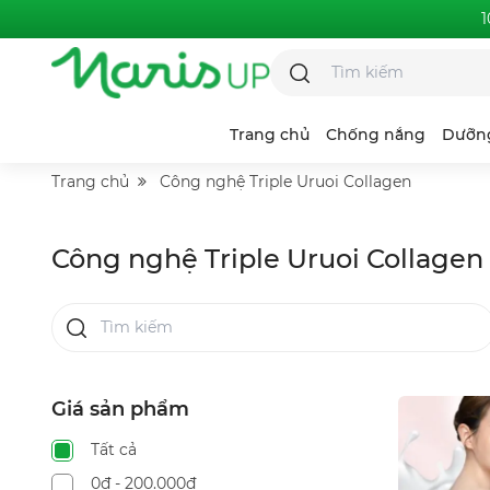
1
Trang chủ
Chống nắng
Dưỡn
Trang chủ
Công nghệ Triple Uruoi Collagen
Công nghệ Triple Uruoi Collagen
Chieno Shizuku
Alodew
Hyaluronic Acid
Giá sản phẩm
Tất cả
0đ - 200.000₫