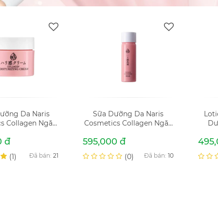
ưỡng Da Naris
Sữa Dưỡng Da Naris
Lot
s Collagen Ngăn
Cosmetics Collagen Ngăn
Dư
 Lão Hóa 48g
Ngừa Lão Hóa 150ml
Ng
0 đ
595,000 đ
495,
urizing Cream
Collagen Moisturizing Milk
Col
Đã bán:
21
Đã bán:
10
(1)
(0)