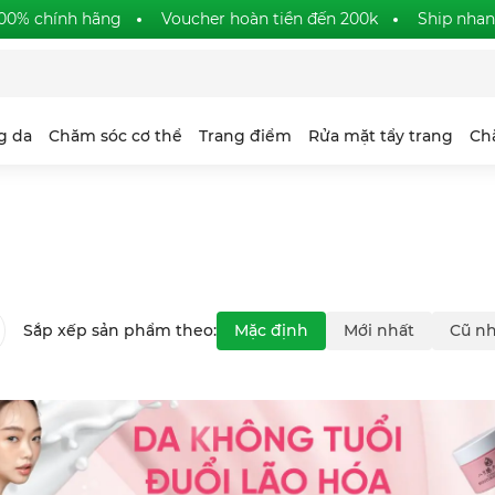
00% chính hãng
Voucher hoàn tiền đến 200k
Ship nha
g da
Chăm sóc cơ thể
Trang điểm
Rửa mặt tẩy trang
Ch
Sắp xếp sản phẩm theo:
Mặc định
Mới nhất
Cũ nh