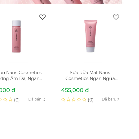
ion Naris Cosmetics
Sữa Rửa Mặt Naris
ỡng Ẩm Da, Ngăn
Cosmetics Ngăn Ngừa
ừa Lão Hóa 180ml
Lão Hóa 100g Collagen
000 đ
455,000 đ
lagen Moisturizing
Moisturizing Creamy
Lotion
Foam
Đã bán:
3
Đã bán:
7
(0)
(0)