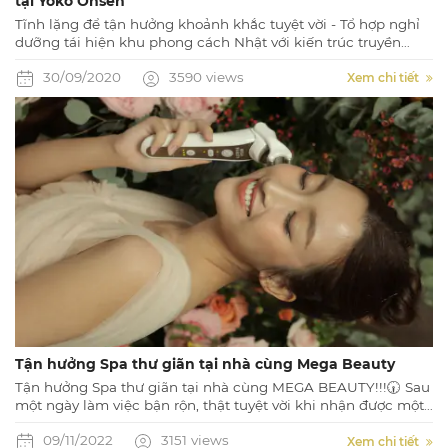
tại Yoko Onsen
Tĩnh lặng để tận hưởng khoảnh khắc tuyệt vời - Tổ hợp nghỉ
dưỡng tái hiện khu phong cách Nhật với kiến trúc truyền
thống cùng những tiện ích nghỉ dưỡng tuyệt vời, đẳng cấp
30/09/2020
3590 views
Xem chi tiết
Tận hưởng Spa thư giãn tại nhà cùng Mega Beauty
Tận hưởng Spa thư giãn tại nhà cùng MEGA BEAUTY!!!🕡 Sau
một ngày làm việc bận rộn, thật tuyệt vời khi nhận được một
món quà cho bản thân để thư giãn tâm hồn, phục hồi năng
09/11/2022
3151 views
lượng cho một ngày mới tiếp diễn.
Xem chi tiết