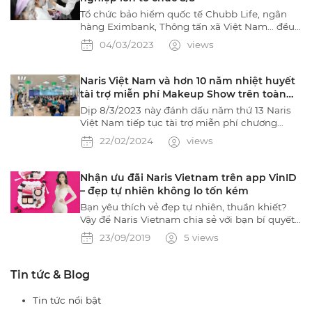
Tổ chức bảo hiểm quốc tế Chubb Life, ngân
hàng Eximbank, Thông tấn xã Việt Nam... đều
là các đối tác của Naris Việt Nam trong hành
04/03/2023
views
trình tạo nên ngày 8/3 ý nghĩa cho chị em phụ
nữ.
Naris Việt Nam và hơn 10 năm nhiệt huyết
tài trợ miễn phí Makeup Show trên toàn
quốc
Dịp 8/3/2023 này đánh dấu năm thứ 13 Naris
Việt Nam tiếp tục tài trợ miễn phí chương
trình Makeup Show: Bao gồm chi phí tổ chức
22/02/2024
views
và quà tặng giá trị cao cho các chị em cán bộ
nhân viên tại các cơ quan, đoàn thể trên khắp
Việt Nam.
Nhận ưu đãi Naris Vietnam trên app VinID
– đẹp tự nhiên không lo tốn kém
Bạn yêu thích vẻ đẹp tự nhiên, thuần khiết?
Vậy để Naris Vietnam chia sẻ với bạn bí quyết
làm đẹp hoàn hảo mà không hề tốn kém với
23/09/2019
5 views
ưu đãi hấp dẫn trên app VinID nhé!Naris
Vietnam tặng Mã Giảm Giá 200.000 đồng trên
app VinIDKết hợp cùng “trợ lý thông minh”
Tin tức & Blog
VinID của Tập đoàn Vingroup, Naris Vietnam
mang đến ưu đãi giảm
Tin tức nổi bật