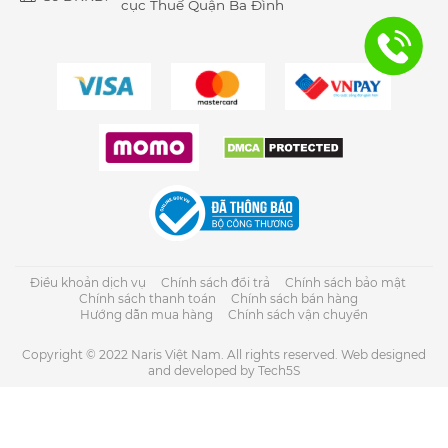
cục Thuế Quận Ba Đình
Điều khoản dịch vụ
Chính sách đổi trả
Chính sách bảo mật
Chính sách thanh toán
Chính sách bán hàng
Hướng dẫn mua hàng
Chính sách vận chuyển
Copyright © 2022 Naris Việt Nam. All rights reserved. Web designed
and developed by Tech5S