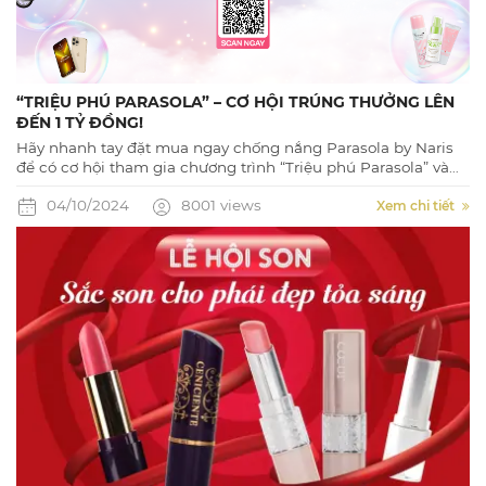
“TRIỆU PHÚ PARASOLA” – CƠ HỘI TRÚNG THƯỞNG LÊN
ĐẾN 1 TỶ ĐỒNG!
Hãy nhanh tay đặt mua ngay chống nắng Parasola by Naris
để có cơ hội tham gia chương trình “Triệu phú Parasola” và
quay số may mắn với cơ hội trúng thưởng lên đến 1 TỶ ĐỒNG.
04/10/2024
8001 views
Xem chi tiết