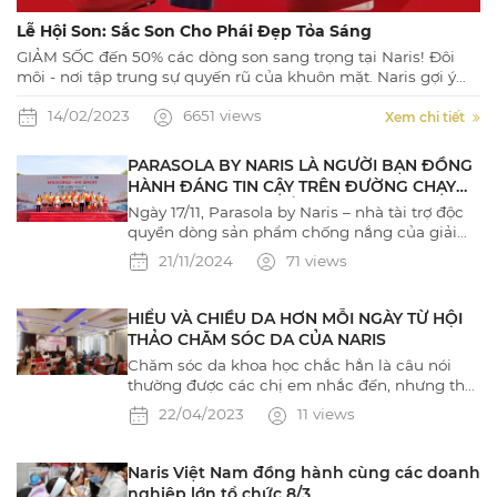
Lễ Hội Son: Sắc Son Cho Phái Đẹp Tỏa Sáng
GIẢM SỐC đến 50% các dòng son sang trọng tại Naris! Đôi
môi - nơi tập trung sự quyến rũ của khuôn mặt. Naris gợi ý
đến bạn những sắc son từ Naris Cosmetic Nhật Bản sẽ giúp
14/02/2023
6651 views
bạn cuốn hút mọi ánh nhìn!! Đừng bỏ lỡ những ưu đãi siêu
Xem chi tiết
hot trong tháng 2 này nhé!
PARASOLA BY NARIS LÀ NGƯỜI BẠN ĐỒNG
HÀNH ĐÁNG TIN CẬY TRÊN ĐƯỜNG CHẠY
STRONG VIETNAM CỦA CÁC NAM VƯƠNG
Ngày 17/11, Parasola by Naris – nhà tài trợ độc
QUỐC TẾ
quyền dòng sản phẩm chống nắng của giải
Marathon Strong Vietnam 2024 đã đồng hành
21/11/2024
71 views
và mang đến giải pháp bảo vệ làn da vượt trội
cho các thí sinh. Giúp các nam vương không
chỉ tự tin chinh phục đường chạy mà còn tỏa
HIỂU VÀ CHIỀU DA HƠN MỖI NGÀY TỪ HỘI
sáng trong vòng 2 của phần thi Mr Sport.
THẢO CHĂM SÓC DA CỦA NARIS
Chăm sóc da khoa học chắc hẳn là câu nói
thường được các chị em nhắc đến, nhưng thật
sự chúng ta đã hiểu rõ việc chăm sóc da mặt
22/04/2023
11 views
đúng cách chưa?
Naris Việt Nam đồng hành cùng các doanh
nghiệp lớn tổ chức 8/3