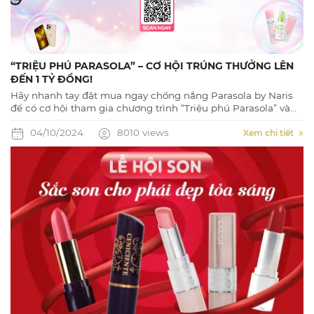
“TRIỆU PHÚ PARASOLA” – CƠ HỘI TRÚNG THƯỞNG LÊN
ĐẾN 1 TỶ ĐỒNG!
Hãy nhanh tay đặt mua ngay chống nắng Parasola by Naris
để có cơ hội tham gia chương trình “Triệu phú Parasola” và
quay số may mắn với cơ hội trúng thưởng lên đến 1 TỶ ĐỒNG.
04/10/2024
8010 views
Xem chi tiết