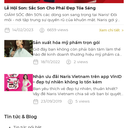
Lễ Hội Son: Sắc Son Cho Phái Đẹp Tỏa Sáng
GIẢM SỐC đến 50% các dòng son sang trọng tại Naris! Đôi
môi - nơi tập trung sự quyến rũ của khuôn mặt. Naris gợi ý
đến bạn những sắc son từ Naris Cosmetic Nhật Bản sẽ giúp
14/02/2023
6659 views
bạn cuốn hút mọi ánh nhìn!! Đừng bỏ lỡ những ưu đãi siêu
Xem chi tiết
hot trong tháng 2 này nhé!
Sản xuất hóa mỹ phẩm trọn gói
Giờ đây bạn không còn phải bận tâm làm thế
nào để kinh doanh thương hiệu mỹ phẩm cá
nhân. Tất cả đã có chúng tôi làm cho bạn trọn
18/11/2022
2 views
vẹn từ đăng ký thương hiệu khi bạn mới phác
thảo ý tưởng đến thành phẩm tem nhãn, bao
bì mẫu mã tất tần tật đã được chúng tôi bao
Nhận ưu đãi Naris Vietnam trên app VinID
trọn gói. Công ty THĂNG LONG PHARMA
– đẹp tự nhiên không lo tốn kém
chuyên sản xuất hóa mỹ phẩm trọn gói cho
Bạn yêu thích vẻ đẹp tự nhiên, thuần khiết?
các đơn vị kinh doanh mỹ phẩm lớn, nhỏ trên
Vậy để Naris Vietnam chia sẻ với bạn bí quyết
toàn quốc.
làm đẹp hoàn hảo mà không hề tốn kém với
23/09/2019
5 views
ưu đãi hấp dẫn trên app VinID nhé!Naris
Vietnam tặng Mã Giảm Giá 200.000 đồng trên
app VinIDKết hợp cùng “trợ lý thông minh”
Tin tức & Blog
VinID của Tập đoàn Vingroup, Naris Vietnam
mang đến ưu đãi giảm
Tin tức nổi bật