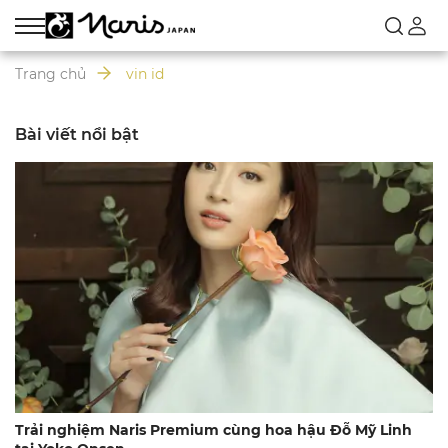
Trang chủ
vin id
Bài viết nổi bật
Trải nghiệm Naris Premium cùng hoa hậu Đỗ Mỹ Linh