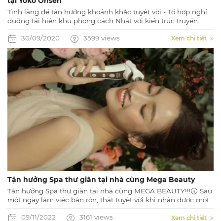
tại Yoko Onsen
Tĩnh lặng để tận hưởng khoảnh khắc tuyệt vời - Tổ hợp nghỉ
dưỡng tái hiện khu phong cách Nhật với kiến trúc truyền
thống cùng những tiện ích nghỉ dưỡng tuyệt vời, đẳng cấp
30/09/2020
3599 views
Xem chi tiết
Tận hưởng Spa thư giãn tại nhà cùng Mega Beauty
Tận hưởng Spa thư giãn tại nhà cùng MEGA BEAUTY!!!🕡 Sau
một ngày làm việc bận rộn, thật tuyệt vời khi nhận được một
món quà cho bản thân để thư giãn tâm hồn, phục hồi năng
09/11/2022
3161 views
lượng cho một ngày mới tiếp diễn.
Xem chi tiết