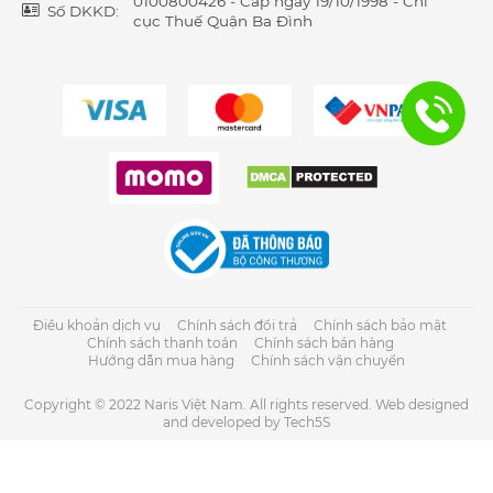
0100800426 - Cấp ngày 19/10/1998 - Chi
Số DKKD:
cục Thuế Quận Ba Đình
Điều khoản dịch vụ
Chính sách đổi trả
Chính sách bảo mật
Chính sách thanh toán
Chính sách bán hàng
Hướng dẫn mua hàng
Chính sách vận chuyển
Copyright © 2022 Naris Việt Nam. All rights reserved. Web designed
and developed by Tech5S