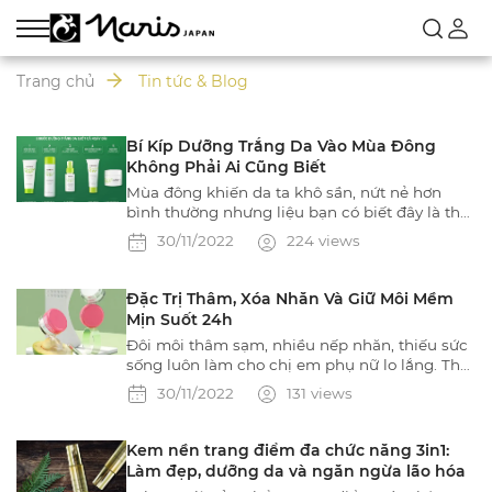
Trang chủ
Tin tức & Blog
Bí Kíp Dưỡng Trắng Da Vào Mùa Đông
Không Phải Ai Cũng Biết
Mùa đông khiến da ta khô sần, nứt nẻ hơn
bình thường nhưng liệu bạn có biết đây là thời
điểm vàng để chăm sóc da hiệu quả, đặc biệt
30/11/2022
224 views
là nhu cầu dưỡng trắng da. Dưỡng trắng da
vào mùa đông sẽ tránh được việc đổ mồ hôi,
khiến các dưỡng chất bị đẩy ra ngoài, hiệu
Đặc Trị Thâm, Xóa Nhăn Và Giữ Môi Mềm
quả chăm sóc vì thế sẽ cao hơn.
Mịn Suốt 24h
Đôi môi thâm sạm, nhiều nếp nhăn, thiếu sức
sống luôn làm cho chị em phụ nữ lo lắng. Thời
tiết khô hanh đi kèm với những thói quen như
30/11/2022
131 views
bóc da môi hay lười uống nước khiến đôi môi
của bạn khô hơn, thậm chí nứt nẻ và tổn
thương,…
Kem nền trang điểm đa chức năng 3in1:
Làm đẹp, dưỡng da và ngăn ngừa lão hóa