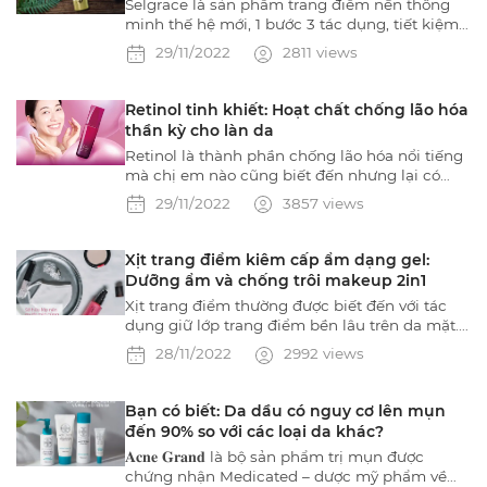
Selgrace là sản phẩm trang điểm nền thông
minh thế hệ mới, 1 bước 3 tác dụng, tiết kiệm
thời gian và bảo vệ làn da của các nàng tốt
29/11/2022
2811 views
hơn, giúp nàng chống lão hóa tuyệt vời suốt cả
ngày.
Retinol tinh khiết: Hoạt chất chống lão hóa
thần kỳ cho làn da
Retinol là thành phần chống lão hóa nổi tiếng
mà chị em nào cũng biết đến nhưng lại có
khả năng gây ra kích ứng như làm da bị bong
29/11/2022
3857 views
tróc, khô da, làm da tăng nhạy cảm với ánh
nắng. Để hạn chế các tác dụng phụ này,
Dearse WR đã được ra đời với thành phần
Xịt trang điểm kiêm cấp ẩm dạng gel:
retinol tinh khiết: giúp chống lão hóa thần kỳ
Dưỡng ẩm và chống trôi makeup 2in1
mà không gây kích ứng da.
Xịt trang điểm thường được biết đến với tác
dụng giữ lớp trang điểm bền lâu trên da mặt.
Và chỉ được dùng sau khi trang điểm một lần
28/11/2022
2992 views
duy nhất. Nhưng với Xịt trang điểm kiêm xịt
khoáng Lidee của Naris Cosmetic, bạn có thể
sử dụng thường xuyên suốt cả ngày dài với
Bạn có biết: Da dầu có nguy cơ lên mụn
nhiều công dụng khác nhau.
đến 90% so với các loại da khác?
𝐀𝐜𝐧𝐞 𝐆𝐫𝐚𝐧𝐝 là bộ sản phẩm trị mụn được
chứng nhận Medicated – dược mỹ phẩm về