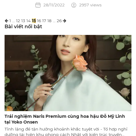
hiệu quả giải quyết triệt để vấn đề dầu, mụn
28/11/2022
2957 views
của da - Đặc biệt là khả năng điều tiết dầu và
bã nhờn trên da dầu.
1
...
12
13
14
15
16
17
18
...
26
Bài viết nổi bật
Trải nghiệm Naris Premium cùng hoa hậu Đỗ Mỹ Linh
tại Yoko Onsen
Tĩnh lặng để tận hưởng khoảnh khắc tuyệt vời - Tổ hợp nghỉ
dưỡng tái hiện khu phong cách Nhật với kiến trúc truyền