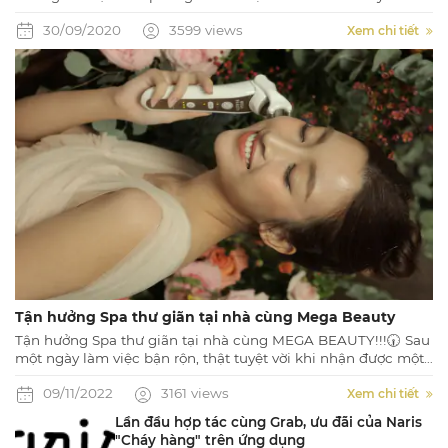
thống cùng những tiện ích nghỉ dưỡng tuyệt vời, đẳng cấp
30/09/2020
3599 views
Xem chi tiết
Tận hưởng Spa thư giãn tại nhà cùng Mega Beauty
Tận hưởng Spa thư giãn tại nhà cùng MEGA BEAUTY!!!🕡 Sau
một ngày làm việc bận rộn, thật tuyệt vời khi nhận được một
món quà cho bản thân để thư giãn tâm hồn, phục hồi năng
09/11/2022
3161 views
lượng cho một ngày mới tiếp diễn.
Xem chi tiết
Lần đầu hợp tác cùng Grab, ưu đãi của Naris
"Cháy hàng" trên ứng dụng