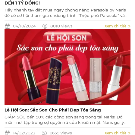
ĐẾN 1 TỶ ĐỒNG!
Hãy nhanh tay đặt mua ngay chống nắng Parasola by Naris
để có cơ hội tham gia chương trình “Triệu phú Parasola” và
quay số may mắn với cơ hội trúng thưởng lên đến 1 TỶ ĐỒNG.
04/10/2024
8010 views
Xem chi tiết
Lễ Hội Son: Sắc Son Cho Phái Đẹp Tỏa Sáng
GIẢM SỐC đến 50% các dòng son sang trọng tại Naris! Đôi
môi - nơi tập trung sự quyến rũ của khuôn mặt. Naris gợi ý
đến bạn những sắc son từ Naris Cosmetic Nhật Bản sẽ giúp
14/02/2023
6659 views
bạn cuốn hút mọi ánh nhìn!! Đừng bỏ lỡ những ưu đãi siêu
Xem chi tiết