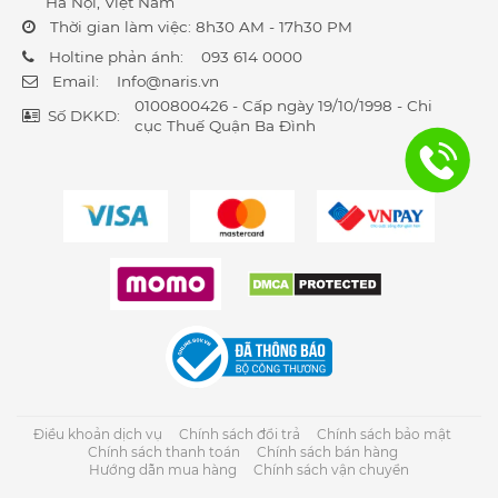
Hà Nội, Việt Nam
Thời gian làm việc: 8h30 AM - 17h30 PM
Holtine phản ánh:
093 614 0000
Email:
Info@naris.vn
0100800426 - Cấp ngày 19/10/1998 - Chi
Số DKKD:
cục Thuế Quận Ba Đình
Điều khoản dịch vụ
Chính sách đổi trả
Chính sách bảo mật
Chính sách thanh toán
Chính sách bán hàng
Hướng dẫn mua hàng
Chính sách vận chuyển