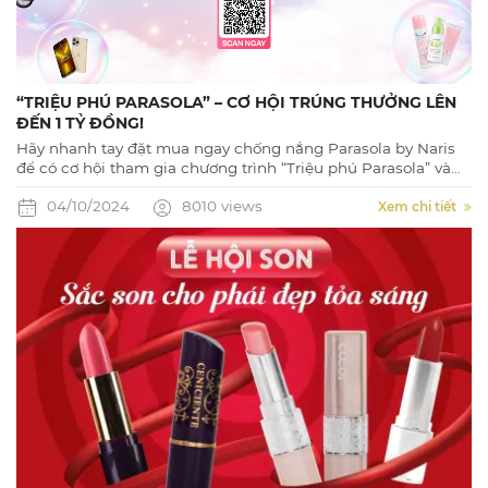
“TRIỆU PHÚ PARASOLA” – CƠ HỘI TRÚNG THƯỞNG LÊN
ĐẾN 1 TỶ ĐỒNG!
Hãy nhanh tay đặt mua ngay chống nắng Parasola by Naris
để có cơ hội tham gia chương trình “Triệu phú Parasola” và
quay số may mắn với cơ hội trúng thưởng lên đến 1 TỶ ĐỒNG.
04/10/2024
8010 views
Xem chi tiết