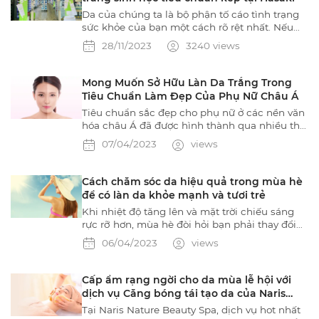
Guardian trong dịp cuối năm!
Da của chúng ta là bộ phận tố cáo tình trạng
sức khỏe của bạn một cách rõ rệt nhất. Nếu
không HIỂU và CHĂM SÓC đúng cách sẽ
28/11/2023
3240 views
khiến làn da đối mặt với nhiều vấn đề như lão
hóa sớm, sạm, nám, mụn…
Mong Muốn Sở Hữu Làn Da Trắng Trong
Tiêu Chuẩn Làm Đẹp Của Phụ Nữ Châu Á
Tiêu chuẩn sắc đẹp cho phụ nữ ở các nền văn
hóa châu Á đã được hình thành qua nhiều thế
kỷ truyền thống và tín ngưỡng văn hóa. Mặc
07/04/2023
views
dù các tiêu chuẩn này có thể khác nhau giữa
các quốc gia, nhưng một xu hướng phổ biến là
áp lực phải có làn da sáng hơn.
Cách chăm sóc da hiệu quả trong mùa hè
để có làn da khỏe mạnh và tươi trẻ
Khi nhiệt độ tăng lên và mặt trời chiếu sáng
rực rỡ hơn, mùa hè đòi hỏi bạn phải thay đổi
thói quen chăm sóc da. Nhiệt độ và độ ẩm
06/04/2023
views
trong những tháng mùa hè có thể tác động
đáng kể đến làn da của chúng ta, khiến việc
ưu tiên chăm sóc da trở nên quan trọng hơn
Cấp ẩm rạng ngời cho da mùa lễ hội với
bao giờ hết.
dịch vụ Căng bóng tái tạo da của Naris
Nature Spa
Tại Naris Nature Beauty Spa, dịch vụ hot nhất