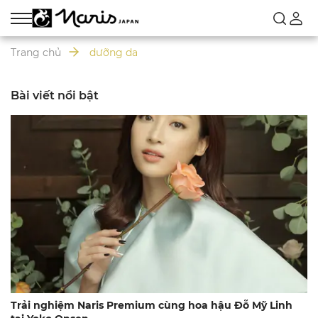
Trang chủ
dưỡng da
Bài viết nổi bật
Trải nghiệm Naris Premium cùng hoa hậu Đỗ Mỹ Linh