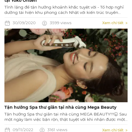
tại Yoko Onsen
Tĩnh lặng để tận hưởng khoảnh khắc tuyệt vời - Tổ hợp nghỉ
dưỡng tái hiện khu phong cách Nhật với kiến trúc truyền
thống cùng những tiện ích nghỉ dưỡng tuyệt vời, đẳng cấp
30/09/2020
3599 views
Xem chi tiết
Tận hưởng Spa thư giãn tại nhà cùng Mega Beauty
Tận hưởng Spa thư giãn tại nhà cùng MEGA BEAUTY!!!🕡 Sau
một ngày làm việc bận rộn, thật tuyệt vời khi nhận được một
món quà cho bản thân để thư giãn tâm hồn, phục hồi năng
09/11/2022
3161 views
lượng cho một ngày mới tiếp diễn.
Xem chi tiết