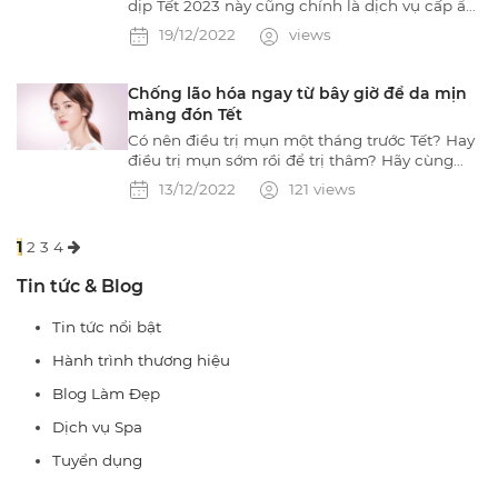
dịp Tết 2023 này cũng chính là dịch vụ cấp ẩm
cho da căng bóng, mang đến làn da mịn
19/12/2022
views
màng, không bị sần sùi thô ráp. Cho chị em vẻ
rạng ngời đón xuân sang.
Chống lão hóa ngay từ bây giờ để da mịn
màng đón Tết
Có nên điều trị mụn một tháng trước Tết? Hay
điều trị mụn sớm rồi để trị thâm? Hãy cùng
Naris Cosmetic tìm hiểu đâu là những thời
13/12/2022
121 views
điểm tốt nhất để chăm sóc da dịp cận Tết.
1
2
3
4
Tin tức & Blog
Tin tức nổi bật
Hành trình thương hiệu
Blog Làm Đẹp
Dịch vụ Spa
Tuyển dụng