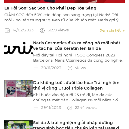
Lễ Hội Son: Sắc Son Cho Phái Đẹp Tỏa Sáng
GIẢM SỐC đến 50% các dòng son sang trọng tại Naris! Đôi
môi - nơi tập trung sự quyến rũ của khuôn mặt. Naris gợi ý
đến bạn những sắc son từ Naris Cosmetic Nhật Bản sẽ giúp
14/02/2023
6659 views
bạn cuốn hút mọi ánh nhìn!! Đừng bỏ lỡ những ưu đãi siêu
Xem chi tiết
hot trong tháng 2 này nhé!
Naris Cosmetics đưa ra công bố mới nhất
về tác hại của keratin lên làn da
Mới đây tại Hội nghị IFSCC Congress 2023
Barcelona, Naris Cosmetics đã công bố nghiên
cứu mới nhất của hãng về tác hại của keratin
30/11/2023
views
đối với làn da và làm giảm khả năng tăng sinh
da mới.
Da không tuổi, đuổi lão hóa: Trải nghiệm
thú vị cùng Uruoi Triple Collagen
Khi bước vào độ tuổi 25 trở đi, làn da của
chúng ta mất dần Collagen 1% mỗi năm. Số
lượng Collagen tự nhiên sản sinh cũng trở nên
29/11/2023
2244 views
kém hơn dẫn đến quá trình lão hóa làn da.
Cùng Naris khám phá ngay tình trạng
Collagen của mình qua hoạt động thực tế soi
Soi da & trải nghiệm giải pháp dưỡng
da trải nghiệm tại chuỗi cửa hàng đối tác
trắng sinh học tiêu chuẩn kép tại Hasaki