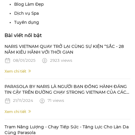
Blog Làm Đẹp
Dịch vụ Spa
Tuyển dụng
Bài viết nổi bật
NARIS VIETNAM QUAY TRỞ LẠI CÙNG SỰ KIỆN “SẮC - 28
NĂM KIÊU HÃNH VỚI THỜI GIAN
08/01/2025
2923 views
Xem chi tiết
PARASOLA BY NARIS LÀ NGƯỜI BẠN ĐỒNG HÀNH ĐÁNG
TIN CẬY TRÊN ĐƯỜNG CHẠY STRONG VIETNAM CỦA CÁC
NAM VƯƠNG QUỐC TẾ
21/11/2024
71 views
Xem chi tiết
Trạm Năng Lượng - Chạy Tiếp Sức - Tăng Lực Cho Làn Da
Cùng Parasola