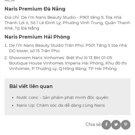
Naris Premium Đà Nẵng
Địa chỉ: De I’m Naris Beauty Studio - P901 tầng 9, Tòa nhà
Thành Lợi II, Số 1 Lê Đình Lý, Phường Vĩnh Trung, Quận Thanh
Khê, Tp Đà Nẵng
Naris Premium Hải Phòng
De I’m Naris Beauty Studio Trần Phú: P501 Tầng 5 tòa nhà
DG tower, số 15 Trần Phú
Showroom Naris Vinhomes: Biệt thự lô 13 BH 01-05
Boutique House Vinhomes Imperia Hải Phòng, Khu đô thị
Vinhomes, P.Thượng Lý, Q.Hồng Bàng, TP Hải Phòng
Bài viết liên quan
Nước conc - Sản phẩm phát minh độc quyền
Naris Up: Chăm sóc da dễ dàng cùng Naris
Chia sẻ: