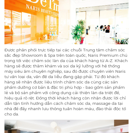
Được phân phối trực tiếp tại các chuỗi Trung tâm chăm sóc
sắc đẹp Showroom & Spa trên toàn quốc, Naris Premium chú
trọng tới việc chăm sóc làn da của khách hàng từ A-Z. Khách
hàng sẽ được thăm khám và soi da kỹ lưỡng với hệ thống
máy siêu âm chuyên nghiệp, sau đó được chuyên viên Naris
tư vấn loại da, vấn đề da liễu đang gặp phải. Từ đó khách
hàng sẽ nhận được liệu trình chăm sóc da cùng các sản
phẩm dưỡng cơ bản & đặc trị phù hợp - bao gồm sản phẩm
lẻ và bộ sản phẩm với công dụng cải thiện làn da triệt để,
hiệu quả rõ rệt. Đồng thời khách hàng còn nhận được lời chỉ
dẫn tận tình hướng dẫn cách chăm sóc da, massage da tại
nhà để đẩy nhanh lưu thông tuần hoàn máu, đào thải độc tố
cho da.