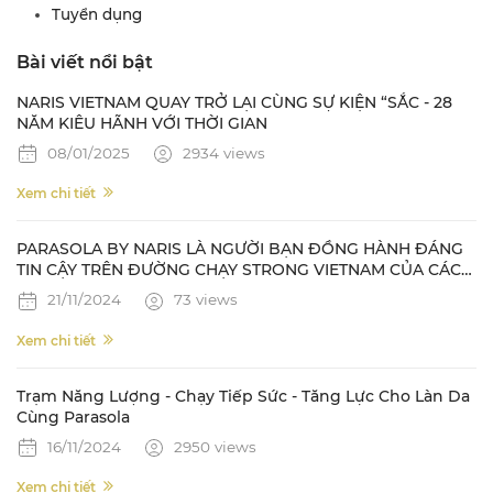
Tuyển dụng
Bài viết nổi bật
NARIS VIETNAM QUAY TRỞ LẠI CÙNG SỰ KIỆN “SẮC - 28
NĂM KIÊU HÃNH VỚI THỜI GIAN
08/01/2025
2934 views
Xem chi tiết
PARASOLA BY NARIS LÀ NGƯỜI BẠN ĐỒNG HÀNH ĐÁNG
TIN CẬY TRÊN ĐƯỜNG CHẠY STRONG VIETNAM CỦA CÁC
NAM VƯƠNG QUỐC TẾ
21/11/2024
73 views
Xem chi tiết
Trạm Năng Lượng - Chạy Tiếp Sức - Tăng Lực Cho Làn Da
Cùng Parasola
16/11/2024
2950 views
Xem chi tiết