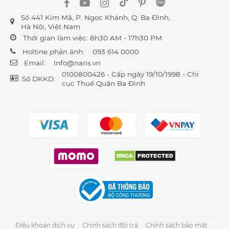
Số 441 Kim Mã, P. Ngọc Khánh, Q. Ba Đình,
Hà Nội, Việt Nam
Thời gian làm việc: 8h30 AM - 17h30 PM
Holtine phản ánh:
093 614 0000
Email:
Info@naris.vn
0100800426 - Cấp ngày 19/10/1998 - Chi
Số DKKD:
cục Thuế Quận Ba Đình
Điều khoản dịch vụ
Chính sách đổi trả
Chính sách bảo mật