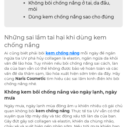
Không bôi chống nắng ở tai, da đầu,
môi
Dùng kem chống nắng sao cho đúng
Những sai lầm tai hại khi dùng kem
chống nắng
Ai cũng biết phải bôi
kem chống nắng
mỗi ngày để ngăn
ngừa tia UV phá hủy collagen là elastin, ngăn ngừa da khỏi
vấn đề lão hóa. Tuy nhiên nếu bôi chống nắng sai cách, làn
da của bạn vẫn có thể không được bảo vệ hoàn toàn và các
vấn đề da thâm sạm, lão hóa xuất hiện sớm trên da đấy. Hãy
cùng
Naris Cosmetic
tìm hiểu các sai lầm kinh điển khi bôi
chống nắng nhé.
Không kem bôi chống nắng vào ngày lạnh, ngày
mưa
Ngày mưa, ngày lạnh mùa đông âm u khiến nhiều cô gái chủ
quan không bôi
kem chống nắng
. Thực tế tia UV vẫn có thể
xuyên qua lớp mây dày và tác động xấu tới làn da của bạn.
Gây đứt gãy sợi collagen và elastin, khiến da chùng nhão,
chảy xệ và xuất hiện nếp nhăn sớm. Nếu trời mưa khiến bạn