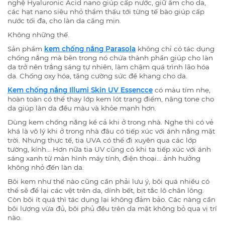
nghệ Hyaluronic Acid nano giúp cấp nước, giữ ẩm cho da,
các hạt nano siêu nhỏ thẩm thấu tới từng tế bào giúp cấp
nước tối đa, cho làn da căng mịn.
Không những thế.
Sản phẩm
kem chống nắng Parasola
không chỉ có tác dụng
chống nắng mà bên trong nó chứa thành phần giúp cho làn
da trở nên trắng sáng tự nhiên, làm chậm quá trình lão hóa
da. Chống oxy hóa, tăng cường sức đề khang cho da.
Kem chống nắng Illumi Skin UV Essencce
có màu tím nhẹ,
hoàn toàn có thể thay lớp kem lót trang điểm, nâng tone cho
da giúp làn da đều màu và khỏe mạnh hơn.
Dùng kem chống nắng kể cả khi ở trong nhà. Nghe thì có vẻ
khá là vô lý khi ở trong nhà đâu có tiếp xúc với ánh nắng mặt
trời. Nhưng thực tế, tia UVA có thể đi xuyên qua các lớp
tường, kính... Hơn nữa tia UV cũng có khi ta tiếp xúc với ánh
sáng xanh từ màn hình máy tính, điện thoại... ảnh hưởng
không nhỏ đến làn da.
Bôi kem như thế nào cũng cần phải lưu ý, bôi quá nhiều có
thể sẽ để lại các vệt trên da, dính bết, bịt tắc lô chân lông.
Còn bôi ít quá thì tác dụng lại không đảm bảo. Các nàng cần
bôi lượng vừa đủ, bôi phủ đều trên da mặt không bỏ qua vị trí
nào.