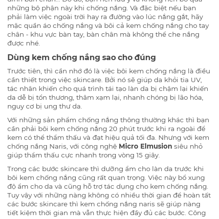
những bộ phận này khi chống nắng. Và đặc biệt nếu bạn
phải làm việc ngoài trời hay ra đường vào lúc nắng gắt, hãy
mặc quần áo chống nắng và bôi cả kem chống nắng cho tay
chân - khu vực bàn tay, bàn chân mà không thể che nắng
được nhé.
Dùng kem chống nắng sao cho đúng
Trước tiên, thì cần nhớ đó là việc bôi kem chống nắng là điều
cần thiết trong việc skincare. Bởi nó sẽ giúp da khỏi tia UV,
tác nhân khiến cho quá trình tái tạo làn da bị chậm lại khiến
da dễ bị tổn thương, thâm xạm lại, nhanh chóng bị lão hóa,
nguy cơ bị ung thư da.
Với những sản phẩm chống nắng thông thường khác thì bạn
cần phải bôi kem chống nắng 20 phút trước khi ra ngoài để
kem có thể thẩm thấu và đạt hiệu quả tối đa. Nhưng với kem
chống nắng Naris, với công nghệ
Micro Elmusion
siêu nhỏ
giúp thẩm thấu cực nhanh trong vòng 15 giây.
Trong các bước skincare thì dưỡng ẩm cho làn da trước khi
bôi kem chống nắng cũng rất quan trọng. Việc này bổ xung
độ ẩm cho da và cũng hỗ trợ tác dụng cho kem chống nắng.
Tuy vậy với những nàng không có nhiều thời gian để hoàn tất
các bước skincare thì kem chống nắng naris sẽ giúp nàng
tiết kiệm thời gian mà vẫn thực hiện đầy đủ các bước. Công