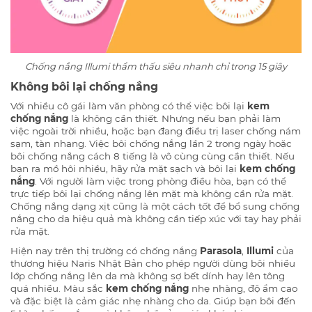
Chống nắng Illumi thẩm thấu siêu nhanh chỉ trong 15 giây
Không bôi lại chống nắng
Với nhiều cô gái làm văn phòng có thể việc bôi lại
kem
chống nắng
là không cần thiết. Nhưng nếu bạn phải làm
việc ngoài trời nhiều, hoặc bạn đang điều trị laser chống nám
sạm, tàn nhang. Việc bôi chống nắng lần 2 trong ngày hoặc
bôi chống nắng cách 8 tiếng là vô cùng cùng cần thiết. Nếu
bạn ra mồ hôi nhiều, hãy rửa mặt sạch và bôi lại
kem chống
nắng
. Với người làm việc trong phòng điều hòa, bạn có thể
trực tiếp bôi lại chống nắng lên mặt mà không cần rửa mặt.
Chống nắng dạng xịt cũng là một cách tốt để bổ sung chống
nắng cho da hiệu quả mà không cần tiếp xúc với tay hay phải
rửa mặt.
Hiện nay trên thị trường có chống nắng
Parasola
,
Illumi
của
thương hiệu Naris Nhật Bản cho phép người dùng bôi nhiều
lớp chống nắng lên da mà không sợ bết dính hay lên tông
quá nhiều. Màu sắc
kem chống nắng
nhẹ nhàng, độ ẩm cao
và đặc biệt là cảm giác nhẹ nhàng cho da. Giúp bạn bôi đến