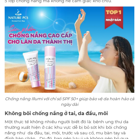
5 lớp chống nắng mà không hề cảm giác khó chịu.
Chống nắng Illumi với chỉ số SPF 50+ giúp bảo vệ da hoàn hảo cả
ngày dài
Không bôi chống nắng ở tai, da đầu, môi
Một thực tế không nhiều người biết đó là: bệnh ung thư da
thường xuất hiện ở các khu vực dễ bị bỏ sót khi bôi chống
nắng như da đầu, tai, môi, trước và sau cổ, mu bàn tay và
đỉnh bàn chân... Do đó, bạn nên lưu ý và không nên bỏ qua