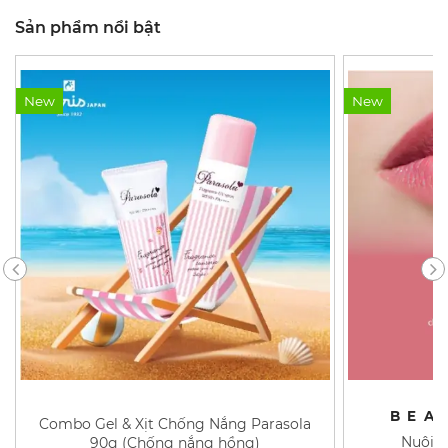
Sản phẩm nổi bật
New
New
BEA
Combo Gel & Xịt Chống Nắng Parasola
Nuôi d
90g (Chống nắng hồng)