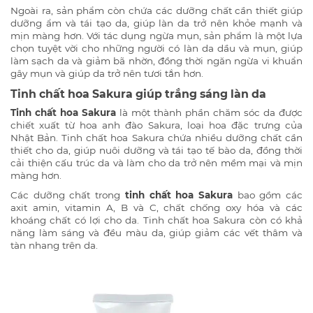
Ngoài ra, sản phẩm còn chứa các dưỡng chất cần thiết giúp
dưỡng ẩm và tái tạo da, giúp làn da trở nên khỏe mạnh và
mịn màng hơn. Với tác dụng ngừa mụn, sản phẩm là một lựa
chọn tuyệt vời cho những người có làn da dầu và mụn, giúp
làm sạch da và giảm bã nhờn, đồng thời ngăn ngừa vi khuẩn
gây mụn và giúp da trở nên tươi tắn hơn.
Tinh chất hoa Sakura giúp trắng sáng làn da
Tinh chất hoa Sakura
là một thành phần chăm sóc da được
chiết xuất từ hoa anh đào Sakura, loại hoa đặc trưng của
Nhật Bản. Tinh chất hoa Sakura chứa nhiều dưỡng chất cần
thiết cho da, giúp nuôi dưỡng và tái tạo tế bào da, đồng thời
cải thiện cấu trúc da và làm cho da trở nên mềm mại và mịn
màng hơn.
Các dưỡng chất trong
tinh chất hoa Sakura
bao gồm các
axit amin, vitamin A, B và C, chất chống oxy hóa và các
khoáng chất có lợi cho da. Tinh chất hoa Sakura còn có khả
năng làm sáng và đều màu da, giúp giảm các vết thâm và
tàn nhang trên da.