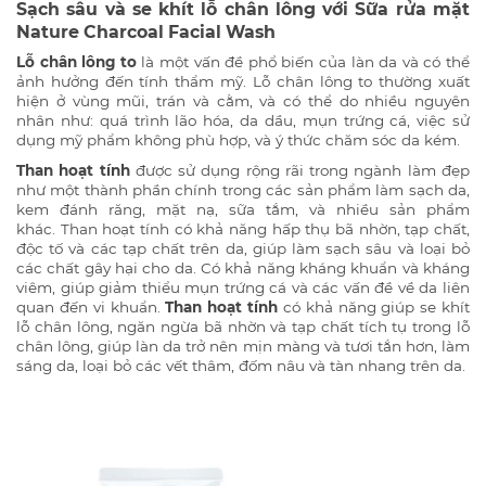
Sạch sâu và se khít lỗ chân lông với Sữa rửa mặt
Nature Charcoal Facial Wash
Lỗ chân lông to
là một vấn đề phổ biến của làn da và có thể
ảnh hưởng đến tính thẩm mỹ. Lỗ chân lông to thường xuất
hiện ở vùng mũi, trán và cằm, và có thể do nhiều nguyên
nhân như: quá trình lão hóa, da dầu, mụn trứng cá, việc sử
dụng mỹ phẩm không phù hợp, và ý thức chăm sóc da kém.
Than hoạt tính
được sử dụng rộng rãi trong ngành làm đẹp
như một thành phần chính trong các sản phẩm làm sạch da,
kem đánh răng, mặt nạ, sữa tắm, và nhiều sản phẩm
khác. Than hoạt tính có khả năng hấp thụ bã nhờn, tạp chất,
độc tố và các tạp chất trên da, giúp làm sạch sâu và loại bỏ
các chất gây hại cho da. Có khả năng kháng khuẩn và kháng
viêm, giúp giảm thiểu mụn trứng cá và các vấn đề về da liên
quan đến vi khuẩn.
Than hoạt tính
có khả năng giúp se khít
lỗ chân lông, ngăn ngừa bã nhờn và tạp chất tích tụ trong lỗ
chân lông, giúp làn da trở nên mịn màng và tươi tắn hơn, làm
sáng da, loại bỏ các vết thâm, đốm nâu và tàn nhang trên da.