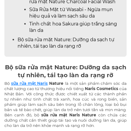
rửa mặt Nature Charcoal Facial Wash
Sữa Rửa Mặt từ Wasabi - Ngừa mụn
hiệu quả và làm sạch sâu da
Tinh chất hoa Sakura giúp trắng sáng
làn da
Bộ sữa rửa mặt Nature: Dưỡng da sạch tự
nhiên, tái tạo làn da rạng rỡ
Bộ sữa rửa mặt Nature: Dưỡng da sạch
tự nhiên, tái tạo làn da rạng rỡ
Bộ
sữa rửa mặt Naris
Nature
là một sản phẩm chăm sóc da
chất lượng cao từ thương hiệu nổi tiếng
Naris Cosmetics
của
Nhật Bản. Với công thức được chiết xuất từ các thành phần
tự nhiên như tinh chất trà xanh, hoa cúc và rong biển, sản
phẩm giúp làm sạch sâu bên trong lỗ chân lông, loại bỏ bụi
bẩn và tế bào chết, giúp làn da trở nên tươi tắn và mịn màng.
Bên cạnh đó, bộ
sữa rửa mặt Naris Nature
còn chứa các
dưỡng chất cần thiết giúp tái tạo và nuôi dưỡng làn da, giúp
cho làn da trở nên khỏe mạnh và rạng rỡ hơn.