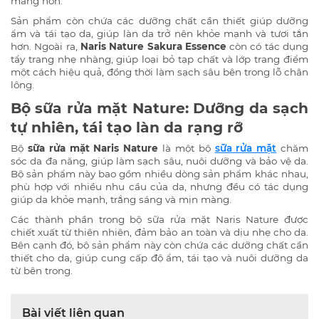
màng hơn.
Sản phẩm còn chứa các dưỡng chất cần thiết giúp dưỡng
ẩm và tái tạo da, giúp làn da trở nên khỏe mạnh và tươi tắn
hơn. Ngoài ra,
Naris Nature Sakura Essence
còn có tác dụng
tẩy trang nhẹ nhàng, giúp loại bỏ tạp chất và lớp trang điểm
một cách hiệu quả, đồng thời làm sạch sâu bên trong lỗ chân
lông.
Bộ sữa rửa mặt Nature: Dưỡng da sạch
tự nhiên, tái tạo làn da rạng rỡ
Bộ
sữa rửa mặt Naris Nature
là một bộ
sữa rửa mặt
chăm
sóc da đa năng, giúp làm sạch sâu, nuôi dưỡng và bảo vệ da.
Bộ sản phẩm này bao gồm nhiều dòng sản phẩm khác nhau,
phù hợp với nhiều nhu cầu của da, nhưng đều có tác dụng
giúp da khỏe mạnh, trắng sáng và mịn màng.
Các thành phần trong bộ sữa rửa mặt Naris Nature được
chiết xuất từ thiên nhiên, đảm bảo an toàn và dịu nhẹ cho da.
Bên cạnh đó, bộ sản phẩm này còn chứa các dưỡng chất cần
thiết cho da, giúp cung cấp độ ẩm, tái tạo và nuôi dưỡng da
từ bên trong.
Bài viết liên quan