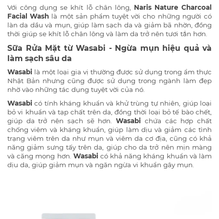
Với công dụng se khít lỗ chân lông,
Naris Nature Charcoal
Facial Wash
là một sản phẩm tuyệt vời cho những người có
làn da dầu và mụn, giúp làm sạch da và giảm bã nhờn, đồng
thời giúp se khít lỗ chân lông và làm da trở nên tươi tắn hơn.
Sữa Rửa Mặt từ Wasabi - Ngừa mụn hiệu quả và
làm sạch sâu da
Wasabi
là một loại gia vị thường được sử dụng trong ẩm thực
Nhật Bản nhưng cũng được sử dụng trong ngành làm đẹp
nhờ vào những tác dụng tuyệt vời của nó.
Wasabi
có tính kháng khuẩn và khử trùng tự nhiên, giúp loại
bỏ vi khuẩn và tạp chất trên da, đồng thời loại bỏ tế bào chết,
giúp da trở nên sạch sẽ hơn.
Wasabi
chứa các hợp chất
chống viêm và kháng khuẩn, giúp làm dịu và giảm các tình
trạng viêm trên da như mụn và viêm da cơ địa, cũng có khả
năng giảm sưng tấy trên da, giúp cho da trở nên mịn màng
và căng mọng hơn.
Wasabi
có khả năng kháng khuẩn và làm
dịu da, giúp giảm mụn và ngăn ngừa vi khuẩn gây mụn.