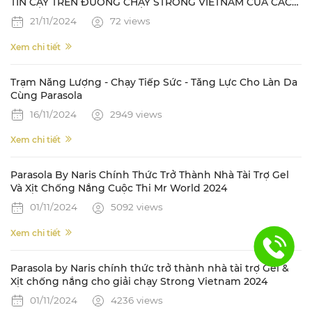
TIN CẬY TRÊN ĐƯỜNG CHẠY STRONG VIETNAM CỦA CÁC
NAM VƯƠNG QUỐC TẾ
21/11/2024
72 views
Xem chi tiết
Trạm Năng Lượng - Chạy Tiếp Sức - Tăng Lực Cho Làn Da
Cùng Parasola
16/11/2024
2949 views
Xem chi tiết
Parasola By Naris Chính Thức Trở Thành Nhà Tài Trợ Gel
Và Xịt Chống Nắng Cuộc Thi Mr World 2024
01/11/2024
5092 views
Xem chi tiết
Parasola by Naris chính thức trở thành nhà tài trợ Gel &
Xịt chống nắng cho giải chạy Strong Vietnam 2024
01/11/2024
4236 views