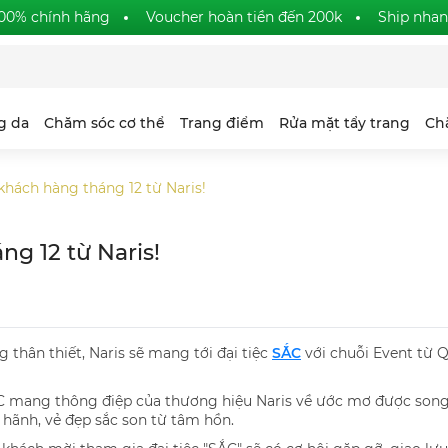
00% chính hãng
Voucher hoàn tiền đến 200k
Ship nha
g da
Chăm sóc cơ thể
Trang điểm
Rửa mặt tẩy trang
Ch
n khách hàng tháng 12 từ Naris!
ng 12 từ Naris!
thân thiết, Naris sẽ mang tới đại tiệc
SẮC
với chuỗi Event từ 
- SẮC mang thông điệp của thương hiệu Naris về ước mơ được so
 hãnh, vẻ đẹp sắc son từ tâm hồn.