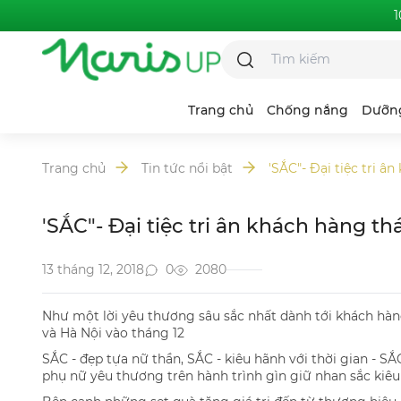
1
Trang chủ
Chống nắng
Dưỡn
Trang chủ
Tin tức nổi bật
'SẮC"- Đại tiệc tri â
Chieno Shizuku
'SẮC"- Đại tiệc tri ân khách hàng thá
Alodew
13 tháng 12, 2018
0
2080
Hyaluronic Acid
Như một lời yêu thương sâu sắc nhất dành tới khách hàng 
và Hà Nội vào tháng 12
SẮC - đẹp tựa nữ thần, SẮC - kiêu hãnh với thời gian 
phụ nữ yêu thương trên hành trình gìn giữ nhan sắc kiêu