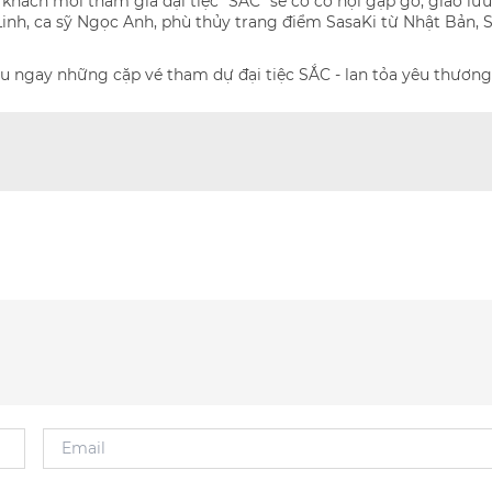
 khách mời tham gia đại t
iệc "SẮC" sẽ có cơ hội gặp gỡ, giao l
Linh, ca sỹ Ngọc Anh, phù thủy trang điểm SasaKi từ Nhật Bản, 
u ngay những cặp vé tham dự đại tiệc SẮC - lan tỏa yêu thương