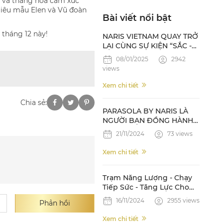
ưu và thăng hoa cảm xúc
Siêu mẫu Elen và Vũ đoàn
Bài viết nổi bật
 tháng 12 này!
NARIS VIETNAM QUAY TRỞ
LẠI CÙNG SỰ KIỆN “SẮC -
28 NĂM KIÊU HÃNH VỚI
08/01/2025
2942
THỜI GIAN
views
Xem chi tiết
Chia sẻ:
PARASOLA BY NARIS LÀ
NGƯỜI BẠN ĐỒNG HÀNH
ĐÁNG TIN CẬY TRÊN
21/11/2024
73 views
ĐƯỜNG CHẠY STRONG
VIETNAM CỦA CÁC NAM
Xem chi tiết
VƯƠNG QUỐC TẾ
Trạm Năng Lượng - Chạy
Tiếp Sức - Tăng Lực Cho
Làn Da Cùng Parasola
16/11/2024
2955 views
Phản hồi
Xem chi tiết