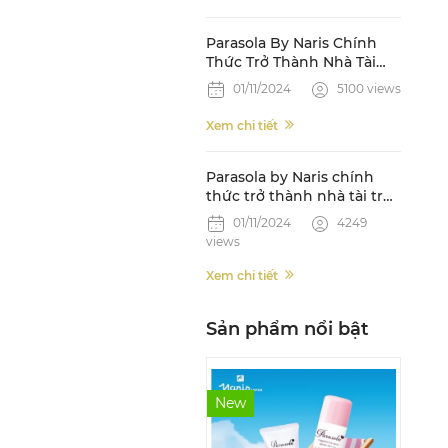
Parasola By Naris Chính
Thức Trở Thành Nhà Tài
Trợ Gel Và Xịt Chống Nắng
01/11/2024
5100 views
Cuộc Thi Mr World 2024
Xem chi tiết
Parasola by Naris chính
thức trở thành nhà tài trợ
Gel & Xịt chống nắng cho
01/11/2024
4249
giải chạy Strong Vietnam
views
2024
Xem chi tiết
Sản phẩm nổi bật
New