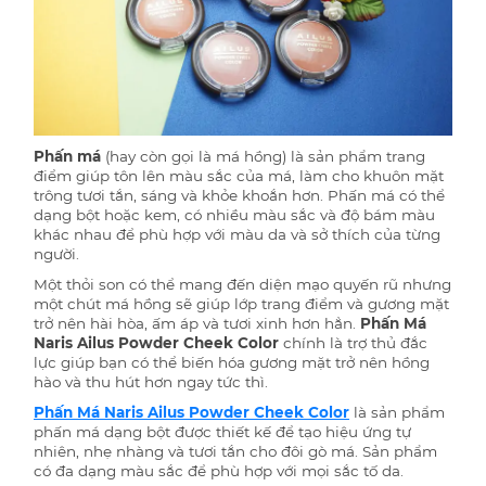
Phấn má
(hay còn gọi là má hồng) là sản phẩm trang
điểm giúp tôn lên màu sắc của má, làm cho khuôn mặt
trông tươi tắn, sáng và khỏe khoắn hơn. Phấn má có thể
dạng bột hoặc kem, có nhiều màu sắc và độ bám màu
khác nhau để phù hợp với màu da và sở thích của từng
người.
Một
thỏi son có thể mang đến diện mạo quyến rũ nhưng
một chút má hồng sẽ giúp lớp trang điểm và gương mặt
trở nên hài hòa, ấm áp và tươi xinh hơn hẳn.
Phấn Má
Naris Ailus Powder Cheek Color
chính là trợ thủ đắc
lực giúp bạn có thể biến hóa gương mặt trở nên hồng
hào và thu hút hơn ngay tức thì.
Phấn Má Naris Ailus Powder Cheek Color
là sản phẩm
phấn má dạng bột được thiết kế để tạo hiệu ứng tự
nhiên, nhẹ nhàng và tươi tắn cho đôi gò má. Sản phẩm
có đa dạng màu sắc để phù hợp với mọi sắc tố da.