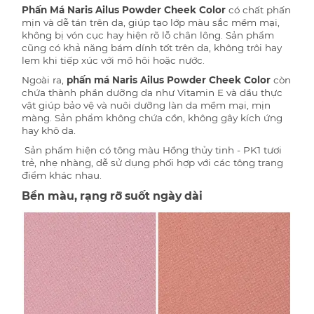
Phấn Má Naris Ailus Powder Cheek Color
có chất phấn
mịn và dễ tán trên da, giúp tạo lớp màu sắc mềm mại,
không bị vón cục hay hiện rõ lỗ chân lông. Sản phẩm
cũng có khả năng bám dính tốt trên da, không trôi hay
lem khi tiếp xúc với mồ hôi hoặc nước.
Ngoài ra,
phấn má Naris Ailus Powder Cheek Color
còn
chứa thành phần dưỡng da như Vitamin E và dầu thực
vật giúp bảo vệ và nuôi dưỡng làn da mềm mại, mịn
màng. Sản phẩm không chứa cồn, không gây kích ứng
hay khô da.
Sản phẩm hiện có tông màu
Hồng thủy tinh - PK1
tươi
trẻ, nhẹ nhàng, dễ sử dụng phối hợp với các tông trang
điểm khác nhau.
Bền màu, rạng rỡ suốt ngày dài