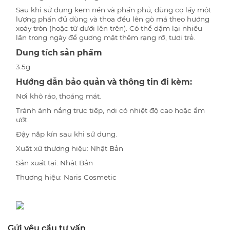
Sau khi sử dụng kem nền và phấn phủ, dùng cọ lấy một
lượng phấn đủ dùng và thoa đều lên gò má theo hướng
xoáy tròn (hoặc từ dưới lên trên). Có thể dặm lại nhiều
lần trong ngày để gương mặt thêm rạng rỡ, tươi trẻ.
Dung tích sản phẩm
3.5g
Hướng dẫn bảo quản và thông tin đi kèm:
Nơi khô ráo, thoáng mát.
Tránh ánh nắng trực tiếp, nơi có nhiệt độ cao hoặc ẩm
ướt.
Đậy nắp kín sau khi sử dụng.
Xuất xứ thương hiệu:
Nhật Bản
Sản xuất tại:
Nhật Bản
Thương hiệu:
Naris Cosmetic
Gửi yêu cầu tư vấn