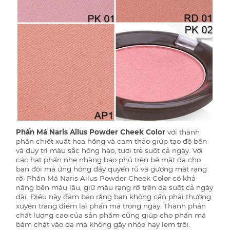
Phấn Má Naris Ailus Powder Cheek Color
với thành
phần chiết xuất hoa hồng và cam thảo giúp tạo độ bền
và duy trì màu sắc hồng hào, tươi trẻ suốt cả ngày. Với
các hạt phấn nhẹ nhàng bao phủ trên bề mặt da cho
bạn đôi má ửng hồng đầy quyến rũ và gương mặt rạng
rỡ. Phấn Má Naris Ailus Powder Cheek Color có khả
năng bền màu lâu, giữ màu rạng rỡ trên da suốt cả ngày
dài. Điều này đảm bảo rằng bạn không cần phải thường
xuyên trang điểm lại phấn má trong ngày. Thành phần
chất lượng cao của sản phẩm cũng giúp cho phấn má
bám chặt vào da mà không gây nhòe hay lem trôi.