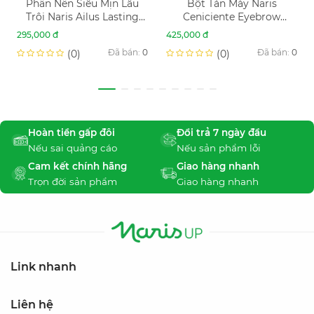
Phấn Nền Siêu Mịn Lâu
Bột Tán Mày Naris
Trôi Naris Ailus Lasting
Ceniciente Eyebrow
Smooth Powder
Powder
295,000 đ
425,000 đ
Foundation
Đã bán:
0
Đã bán:
0
(0)
(0)
Hoàn tiền gấp đôi
Đổi trả 7 ngày đầu
Nếu sai quảng cáo
Nếu sản phẩm lỗi
Cam kết chính hãng
Giao hàng nhanh
Trọn đời sản phẩm
Giao hàng nhanh
Link nhanh
Liên hệ