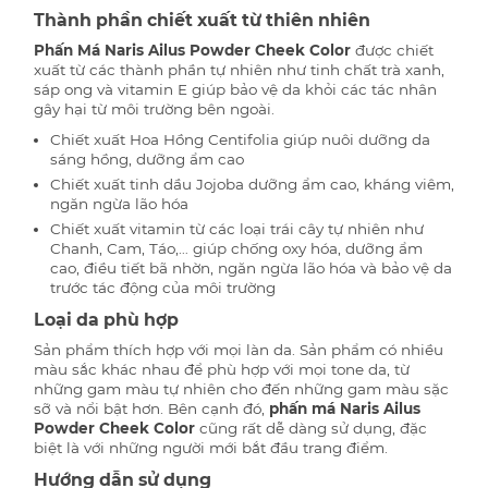
Thành phần chiết xuất từ thiên nhiên
Phấn Má Naris Ailus Powder Cheek Color
được chiết
xuất từ các thành phần tự nhiên như tinh chất trà xanh,
sáp ong và vitamin E giúp bảo vệ da khỏi các tác nhân
gây hại từ môi trường bên ngoài.
Chiết xuất Hoa Hồng Centifolia giúp nuôi dưỡng da
sáng hồng, dưỡng ẩm cao
Chiết xuất tinh dầu Jojoba dưỡng ẩm cao, kháng viêm,
ngăn ngừa lão hóa
Chiết xuất vitamin từ các loại trái cây tự nhiên như
Chanh, Cam, Táo,… giúp chống oxy hóa, dưỡng ẩm
cao, điều tiết bã nhờn, ngăn ngừa lão hóa và bảo vệ da
trước tác động của môi trường
Loại da phù hợp
Sản phẩm thích hợp với mọi làn da. Sản phẩm có nhiều
màu sắc khác nhau để phù hợp với mọi tone da, từ
những gam màu tự nhiên cho đến những gam màu sặc
sỡ và nổi bật hơn. Bên cạnh đó,
phấn má Naris Ailus
Powder Cheek Color
cũng rất dễ dàng sử dụng, đặc
biệt là với những người mới bắt đầu trang điểm.
Hướng dẫn sử dụng