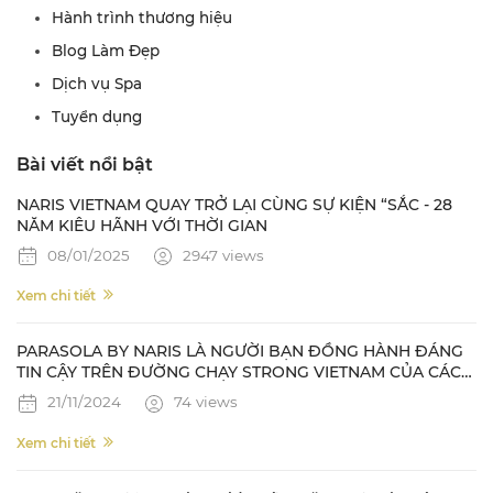
Hành trình thương hiệu
Blog Làm Đẹp
Dịch vụ Spa
Tuyển dụng
Bài viết nổi bật
NARIS VIETNAM QUAY TRỞ LẠI CÙNG SỰ KIỆN “SẮC - 28
NĂM KIÊU HÃNH VỚI THỜI GIAN
08/01/2025
2947 views
Xem chi tiết
PARASOLA BY NARIS LÀ NGƯỜI BẠN ĐỒNG HÀNH ĐÁNG
TIN CẬY TRÊN ĐƯỜNG CHẠY STRONG VIETNAM CỦA CÁC
NAM VƯƠNG QUỐC TẾ
21/11/2024
74 views
Xem chi tiết