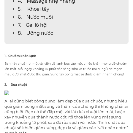
4. Massage nhẹ nhàng
5. Khoai tây
6. Nước muối
7. Gel lô hội
8. Uống nước
1. Chườm khăn lạnh
Bạn hãy chuẩn bị một vài viên đá lạnh bọc vào một chiếc khăn mỏng để chườm
lên mắt. Mỗi ngày khoảng 15 phút vào sáng sớm và trước khi đi ngủ để mạch
máu dưới mắt được thư giãn. Sưng tấy bọng mắt sẽ được giảm nhanh chóng!
2. Dưa chuột
Ai ai cũng biết công dụng làm đẹp của dưa chuột, nhưng hiệu
quả giảm bọng mắt sưng và thâm của chúng thì không phải ai
cũng biết. Bạn có thể đắp một vài lát dưa chuột lên mắt, hoặc
xay nhuyễn dưa thành nước cốt, rồi thoa lên vùng mắt sưng
trong khoảng 15 phút, sau đó rửa sạch với nước. Tinh chất dưa
chuột sẽ khiến giảm sưng, đẹp da và giảm các “vết chân chim”
quanh mắt.