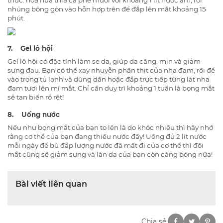
thức: hòa nửa thìa cà phê muối với khoảng 1 lít nước ấm, rồi
nhúng bông gòn vào hỗn hợp trên để đắp lên mắt khoảng 15
phút.
7. Gel lô hội
Gel lô hội có đặc tính làm se da, giúp da căng, mịn và giảm
sưng đau. Bạn có thể xay nhuyễn phần thịt của nha đam, rồi để
vào trong tủ lạnh và dùng dần hoặc đắp trực tiếp từng lát nha
đam tươi lên mí mắt. Chỉ cần duy trì khoảng 1 tuần là bọng mắt
sẽ tan biến rõ rệt!
8. Uống nước
Nếu như bọng mắt của bạn to lên là do khóc nhiều thì hãy nhớ
rằng cơ thể của bạn đang thiếu nước đấy! Uống đủ 2 lít nước
mỗi ngày để bù đắp lượng nước đã mất đi của cơ thể thì đôi
mắt cũng sẽ giảm sưng và làn da của bạn còn căng bóng nữa!
Bài viết liên quan
Chia sẻ: