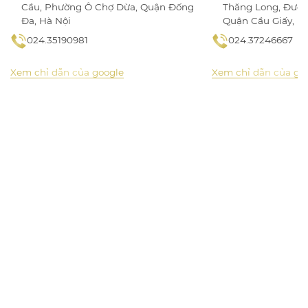
Cầu, Phường Ô Chợ Dừa, Quận Đống
Thăng Long, Đườn
Đa, Hà Nội
Quận Cầu Giấy, H
024.35190981
024.37246667
Xem chỉ dẫn của google
Xem chỉ dẫn của go