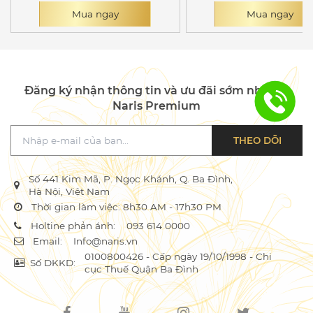
Mua ngay
Mua ngay
Đăng ký nhận thông tin và ưu đãi sớm nhất từ
Naris Premium
THEO DÕI
Số 441 Kim Mã, P. Ngọc Khánh, Q. Ba Đình,
Hà Nội, Việt Nam
Thời gian làm việc: 8h30 AM - 17h30 PM
Holtine phản ánh:
093 614 0000
Email:
Info@naris.vn
0100800426 - Cấp ngày 19/10/1998 - Chi
Số DKKD:
cục Thuế Quận Ba Đình