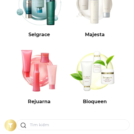
Selgrace
Majesta
Rejuarna
Bioqueen