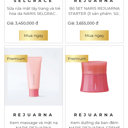
SELGRACE
REJUARNA
Sữa rửa mặt tẩy trang và trẻ
Bộ SET NARIS REJUARNA
hóa da NARIS SELGRACE
STARTER (3 sản phẩm: Sữa
W CLEANSING FOAM
rửa mặt, Nước dưỡng da,
Giá: 3,450,000 đ
Giá: 3,655,000 đ
Kem dưỡng da dạng sữa)
Mua ngay
Mua ngay
Premium
Premium
REJUARNA
REJUARNA
Kem massage và mặt nạ
Kem dưỡng da ban đêm
NARIS REJUARNA
NARIS REJUARNA CREME