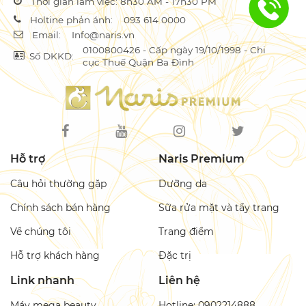
Thời gian làm việc: 8h30 AM - 17h30 PM
Holtine phản ánh:
093 614 0000
Email:
Info@naris.vn
0100800426 - Cấp ngày 19/10/1998 - Chi
Số DKKD:
cục Thuế Quận Ba Đình
Hỗ trợ
Naris Premium
Câu hỏi thường gặp
Dưỡng da
Chính sách bán hàng
Sữa rửa mặt và tẩy trang
Về chúng tôi
Trang điểm
Hỗ trợ khách hàng
Đặc trị
Link nhanh
Liên hệ
Máy mega beauty
Hotline: 0902214888