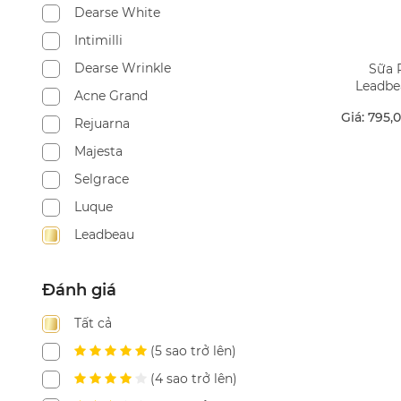
Dearse White
Intimilli
Dearse Wrinkle
Sữa 
Leadbe
Acne Grand
Giá: 795,
Rejuarna
Majesta
Selgrace
Luque
Leadbeau
Đánh giá
Tất cả
(5 sao trở lên)
(4 sao trở lên)