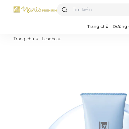
Trang chủ
Dưỡng 
Trang chủ
Leadbeau
Majesta
Acne Grand
R
I
L
N
B
D
S
A
P
V