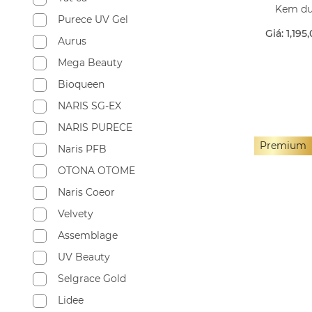
Kem dư
Purece UV Gel
Giá: 1,195
Aurus
Mega Beauty
Bioqueen
NARIS SG-EX
NARIS PURECE
Premium
Naris PFB
OTONA OTOME
Naris Coeor
Velvety
Assemblage
UV Beauty
Selgrace Gold
Lidee