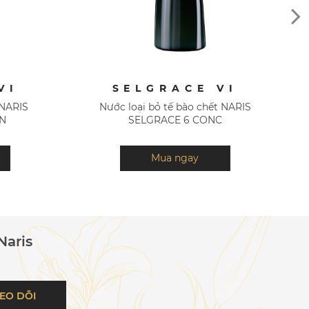
VI
SELGRACE VI
a NARIS
Nước loại bỏ tế bào chết NARIS
ON
SELGRACE 6 CONC
Mua ngay
Naris
EO DÕI