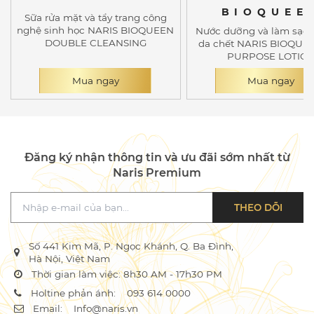
BIOQUEE
Sữa rửa mặt và tẩy trang công
nghệ sinh học NARIS BIOQUEEN
Nước dưỡng và làm sạch
DOUBLE CLEANSING
da chết NARIS BIOQUE
PURPOSE LOTIO
Mua ngay
Mua ngay
Đăng ký nhận thông tin và ưu đãi sớm nhất từ
Naris Premium
THEO DÕI
Số 441 Kim Mã, P. Ngọc Khánh, Q. Ba Đình,
Hà Nội, Việt Nam
Thời gian làm việc: 8h30 AM - 17h30 PM
Holtine phản ánh:
093 614 0000
Email:
Info@naris.vn