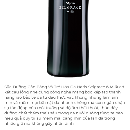
Sữa Dưỡng Cân Bằng Và Trẻ Hóa Da Naris Selgrace 6 Milk có
kết cấu lỏng nhẹ cùng công nghệ màng bọc kép tạo thành
hàng rào bảo vệ da từ dầu thực vật, không những làm ẩm
mịn và mềm mại bề mặt da nhanh chóng mà còn ngăn chặn
sự tác động của môi trường và độ ẩm thất thoát, thúc đẩy
dưỡng chất thẩm thấu sâu trong da nuôi dưỡng từng tế bào,
hiệu quả duy trì sự mềm mại căng mịn của làn da trong
nhiều giờ mà không gây nhờn dính.