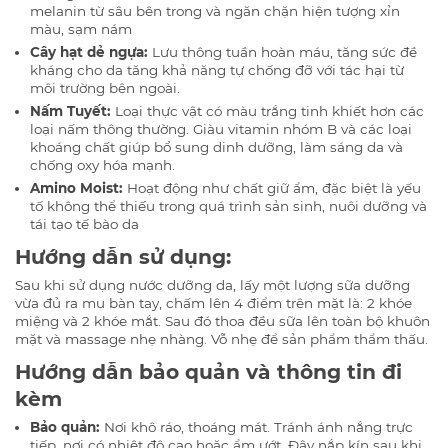
melanin từ sâu bên trong và ngăn chặn hiện tượng xỉn
màu, sạm nám
Cây hạt dẻ ngựa:
Lưu thông tuần hoàn máu, tăng sức đề
kháng cho da tăng khả năng tự chống đỡ với tác hại từ
môi trường bên ngoài.
Nấm Tuyết:
Loại thực vật có màu trắng tinh khiết hơn các
loại nấm thông thường. Giàu vitamin nhóm B và các loại
khoáng chất giúp bổ sung dinh dưỡng, làm sáng da và
chống oxy hóa mạnh.
Amino Moist:
Hoạt động như chất giữ ẩm, đặc biệt là yếu
tố không thể thiếu trong quá trình sản sinh, nuôi dưỡng và
tái tạo tế bào da
Hướng dẫn sử dụng:
Sau khi sử dụng nước dưỡng da, lấy một lượng sữa dưỡng
vừa đủ ra mu bàn tay, chấm lên 4 điểm trên mặt là: 2 khóe
miệng và 2 khóe mắt. Sau đó thoa đều sữa lên toàn bộ khuôn
mặt và massage nhẹ nhàng. Vỗ nhẹ để sản phẩm thẩm thấu.
Hướng dẫn bảo quản và thông tin đi
kèm
Bảo quản:
Nơi khô ráo, thoáng mát. Tránh ánh nắng trực
tiếp, nơi có nhiệt độ cao hoặc ẩm ướt. Đậy nắp kín sau khi