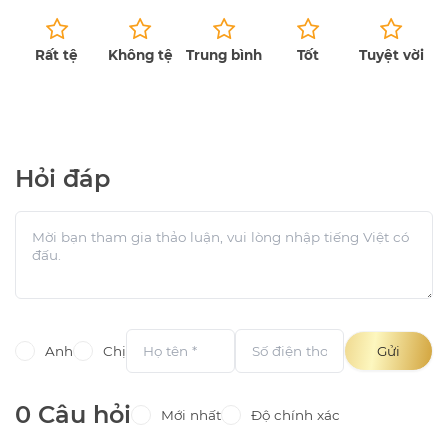
Rất tệ
Không tệ
Trung bình
Tốt
Tuyệt vời
Chưa có bài đánh giá.
Hỏi đáp
Anh
Chị
Gửi
0 Câu hỏi
Mới nhất
Độ chính xác