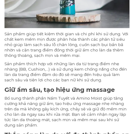
Sản phẩm giúp tiết kiệm thời gian và chi phí khi sử dụng. Với
chất kem mềm mịn được phân hóa thành các phân tử siêu
nhỏ giúp làm sạch sâu lỗ chân lông, cuốn sạch bụi bẩn bã
nhờn và cặn trang điểm đồng thời giữ ẩm cho làn da thêm
thông thoáng, sạch mịn và mềm mại.
Sản phẩm thích hợp với những làn da từ trang điểm nhẹ
nhàng (BB, Cushion,…) và sử dụng kem chống nắng cho đến
làn da trang điểm đậm do đó sẽ mang đến hiệu quả làm
sạch sâu và tiện lợi cho các bạn nữ khi sử dụng.
Giữ ẩm sâu, tạo hiệu ứng massage
Bổ sung thành phần Nấm Tuyết và Amino Moist giúp tăng
cường khả năng giữ ẩm, tạo hiệu ứng massage nhẹ nhàng
trên da mà không gây kích ứng, chảy sệ và giữ độ mềm mịn
cho làn da ngay sau khi rửa mặt. Bạn sẽ cảm nhận ngay lập
tức làn da thoáng mát, sạch mịn và mềm mại sau khi sử
dụng sản phẩm.