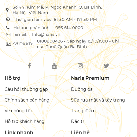
Số 441 Kim Mã, P. Ngọc Khánh, Q. Ba Đình,
Hà Nội, Việt Nam
Thời gian làm việc: 8h30 AM - 17h30 PM
Holtine phản ánh:
093 614 0000
Email:
Info@naris.vn
0100800426 - Cấp ngày 19/10/1998 - Chi
Số DKKD:
cục Thuế Quận Ba Đình
Hỗ trợ
Naris Premium
Câu hỏi thường gặp
Dưỡng da
Chính sách bán hàng
Sữa rửa mặt và tẩy trang
Về chúng tôi
Trang điểm
Hỗ trợ khách hàng
Đặc trị