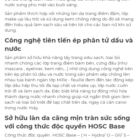
nước sưng phù mặt vào buổi sáng.
Sản phẩm thích hợp với những làn da trang điểm đậm, lớp
make up lâu trôi và sử dụng kem chống nắng do đó sẽ mang
đến hiệu quả làm sạch sâu và tiện lợi cho các bạn nữ khi sử
dụng.
Công nghệ tiên tiến ép phân tử dầu và
nước
Sản phẩm sở hữu khả năng tẩy trang siêu sạch, loại bỏ
nhanh chóng các lớp trang điểm bám bền, cứng đầu (như
mascara , eyeliner, kem nền,…) nhờ ứng dụng công nghệ tiên
tiến ép phân tử dầu và nước trong sản phẩm xếp chồng lên
nhau tựa bánh ngàn lớp Mille - feuille đem đến tác động kép:
lớp dầu hấp thụ tối đa tạp chất và make up, lớp nước cuốn
trôi đi và làm sạch da. Đặc biệt khả năng tự động nhũ hóa
thành dạng nước nhanh chóng giúp rút ngắn thời gian làm
sạch và loại bỏ triệt để tạp chất trên da, ngay cả cặn canxi
trong nước máy.
Sở hữu làn da căng mịn tràn sức sống
với công thức độc quyền HOSC Base
Công thức độc quyền HOSC Base – ( H – Hydro/ O – Oil/ S –