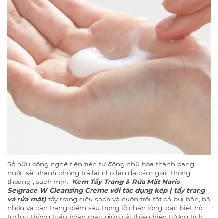
Sở hữu công nghệ tiên tiến tự động nhũ hóa thành dạng
nước sẽ nhanh chóng trả lại cho làn da cảm giác thông
thoáng , sạch mịn.
Kem Tẩy Trang & Rửa Mặt Naris
Selgrace W Cleansing Creme với tác dụng kép ( tẩy trang
và rửa mặt)
tẩy trang siêu sạch và cuốn trôi tất cả bụi bẩn, bã
nhờn và cặn trang điểm sâu trong lỗ chân lông, đặc biệt hỗ
trợ lưu thông tuần hoàn máu giúp cải thiện hiện tượng tích