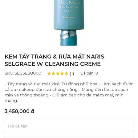
KEM TẨY TRANG & RỬA MẶT NARIS
SELGRACE W CLEANSING CREME
SKU:SLG5E30000
(1)
Đã bán:
0
- Tẩy trang và rửa mặt 2in1: Tự động nhũ hóa - Làm sạch được
cả da makeup đậm và chống nắng - Mang đến làn da sạch
mịn và thông thoáng - Giữ ẩm cao cho da mềm mại, mịn
màng.
3,450,000 đ