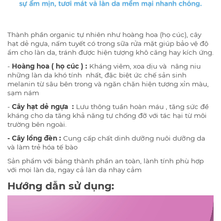
Thành phần organic tự nhiên như hoàng hoa (họ cúc), cây
hạt dẻ ngựa, nấm tuyết có trong sữa rửa mặt giúp bảo vệ độ
ẩm cho làn da, tránh được hiện tượng khô căng hay kích ứng.
-
Hoàng hoa ( họ cúc ) :
Kháng viêm, xoa dịu và nâng niu
những làn da khó tính nhất, đặc biệt ức chế sản sinh
melanin từ sâu bên trong và ngăn chặn hiện tượng xỉn màu,
sạm nám
-
Cây hạt dẻ ngựa :
Lưu thông tuần hoàn máu , tăng sức đề
kháng cho da tăng khả năng tự chống đỡ với tác hại từ môi
trường bên ngoài.
- Cây lồng đèn :
Cung cấp chất dinh dưỡng nuôi dưỡng da
và làm trẻ hóa tế bào
Sản phẩm với bảng thành phần an toàn, lành tính phù hợp
với mọi làn da, ngay cả làn da nhạy cảm
Hướng dẫn sử dụng: