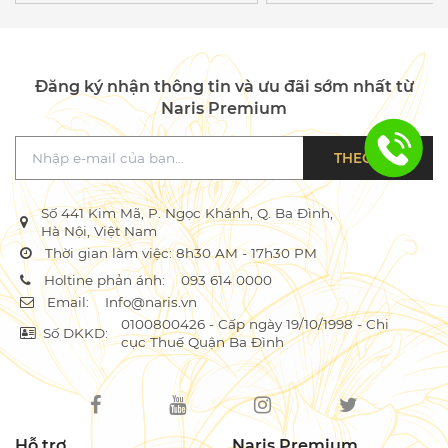
Đăng ký nhận thông tin và ưu đãi sớm nhất từ
Naris Premium
THEO DÕI
Số 441 Kim Mã, P. Ngọc Khánh, Q. Ba Đình,
Hà Nội, Việt Nam
Thời gian làm việc: 8h30 AM - 17h30 PM
Holtine phản ánh:
093 614 0000
Email:
Info@naris.vn
0100800426 - Cấp ngày 19/10/1998 - Chi
Số DKKD:
cục Thuế Quận Ba Đình
Hỗ trợ
Naris Premium