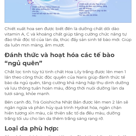
Chiết xuất hoa sen được biết đến là dưỡng chất dồi dào
vitamin A, C và khoáng chất giúp tăng cường chức năng tự
đào thải độc tố của làn da, thúc đẩy sản sinh tế bào mới. Giúp
da luôn mịn màng, ẩm mượt.
Đánh thức và hoạt hóa các tế bào
“ngủ quên”
Chắt lọc tinh túy từ tinh chất Hoa Lily trắng được lên men 1
lần theo công thức độc quyền của Naris giúp đánh thức tế
bào da ngủ quên, tăng cường khả năng hấp thụ dinh dưỡng
và lưu thông tuần hoàn máu, đồng thời nuôi dưỡng làn da
tươi sáng, khỏe mạnh.
Bên cạnh đó, Trà Goishicha Nhật Bản được lên men 2 lần sẽ
ngăn ngừa và phân hủy quá trình Hydrat hóa, ngăn chặn
hiện tượng xỉn màu, cải thiện sắc tố da đều màu, dưỡng
trắng tối ưu cho làn da thêm trắng sáng rạng rỡ.
Loại da phù hợp: