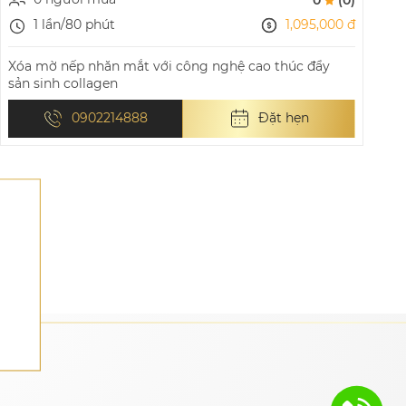
1,095,000 đ
1 lần/80 phút
Xóa mờ nếp nhăn mắt với công nghệ cao thúc đẩy
S
sản sinh collagen
t
0902214888
Đặt hẹn