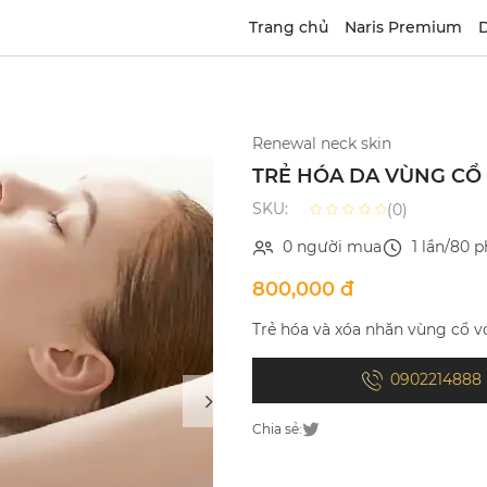
Trang chủ
Naris Premium
D
Renewal neck skin
TRẺ HÓA DA VÙNG CỔ
SKU:
(0)
0 người mua
1 lần/80 p
800,000 đ
Trẻ hóa và xóa nhăn vùng cổ v
0902214888
Chia sẻ: