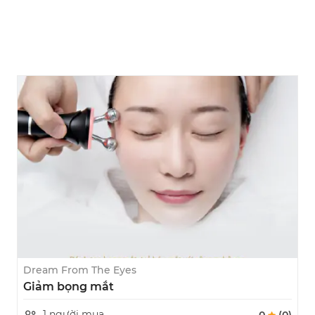
Dream From The Eyes
Giảm bọng mắt
1 người mua
0
(0)