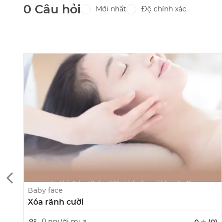
0 Câu hỏi
Mới nhất
Độ chính xác
Baby face
Xóa rãnh cười
0 người mua
0
(0)