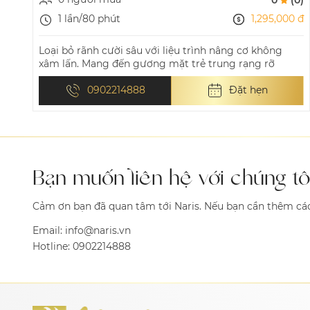
1,295,000 đ
1 lần/80 phút
Loại bỏ rãnh cười sâu với liệu trình nâng cơ không
xâm lấn. Mang đến gương mặt trẻ trung rạng rỡ
0902214888
Đặt hẹn
Bạn muốn liên hệ với chúng tô
Cảm ơn bạn đã quan tâm tới Naris. Nếu bạn cần thêm các t
Email:
info@naris.vn
Hotline:
0902214888