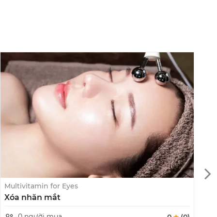
Multivitamin for Eyes
C
Xóa nhăn mắt
L
0 người mua
0
(0)