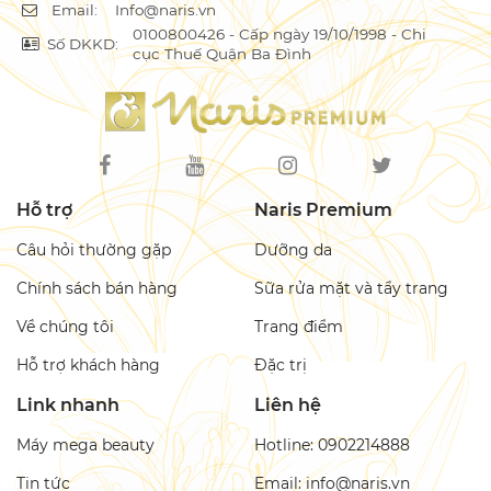
Email:
Info@naris.vn
0100800426 - Cấp ngày 19/10/1998 - Chi
Số DKKD:
cục Thuế Quận Ba Đình
Hỗ trợ
Naris Premium
Câu hỏi thường gặp
Dưỡng da
Chính sách bán hàng
Sữa rửa mặt và tẩy trang
Về chúng tôi
Trang điểm
Hỗ trợ khách hàng
Đặc trị
Link nhanh
Liên hệ
Máy mega beauty
Hotline: 0902214888
Tin tức
Email: info@naris.vn