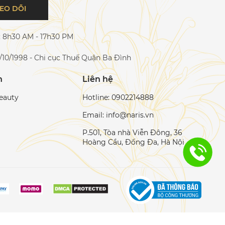
EO DÕI
c: 8h30 AM - 17h30 PM
/10/1998 - Chi cục Thuế Quận Ba Đình
h
Liên hệ
eauty
Hotline: 0902214888
Email: info@naris.vn
P.501, Tòa nhà Viễn Đông, 36
Hoàng Cầu, Đống Đa, Hà Nội