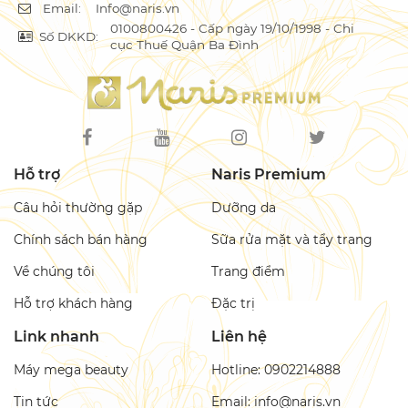
Email:
Info@naris.vn
0100800426 - Cấp ngày 19/10/1998 - Chi
Số DKKD:
cục Thuế Quận Ba Đình
Hỗ trợ
Naris Premium
Câu hỏi thường gặp
Dưỡng da
Chính sách bán hàng
Sữa rửa mặt và tẩy trang
Về chúng tôi
Trang điểm
Hỗ trợ khách hàng
Đặc trị
Link nhanh
Liên hệ
Máy mega beauty
Hotline: 0902214888
Tin tức
Email: info@naris.vn