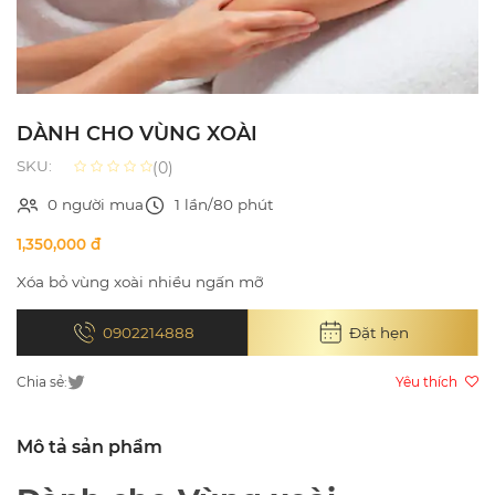
DÀNH CHO VÙNG XOÀI
SKU:
(0)
0 người mua
1 lần/80 phút
1,350,000 đ
Xóa bỏ vùng xoài nhiều ngấn mỡ
0902214888
Đặt hẹn
Chia sẻ:
Yêu thích
Mô tả sản phẩm