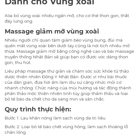
Dành cho Vùng xoài
Xóa bỏ vùng xoài nhiều ngấn mỡ, cho cơ thể thon gọn, thắt
đáy lưng ong.
Massage giảm mỡ vùng xoài
Nhiều người chỉ quan tâm giảm béo vùng bụng, đùi mà
quên mất vùng xoài bên dưới tay cũng là nơi tích nhiều mỡ
thừa. Massage giảm mỡ bằng công nghệ cao và bài massage
truyền thống Nhật Bản sẽ giúp bạn có được vóc dáng thon
gọn, thu hút.
Liệu pháp massage thư giãn và chăm sóc sức khỏe từ thảo
dược thiên nhiên Đông Y Nhật Bản. Được ví như bài thuốc
của dân gian, đưa hơi ấm làm dịu sự căng nhức mỏi cơ
nhanh chóng. Chức năng của mùi hương và tác động thành
phần thảo mộc thiên nhiên tinh túy giúp thẩm thấu và loại
bỏ tế bào da chết cho da sáng mịn và săn chắc.
Quy trình thực hiện:
Bước 1: Lau khăn nóng làm sạch vùng da trị liệu
Bước 2: Loại bỏ tế bào chết vùng hông, làm sạch thoáng lỗ
chân lông