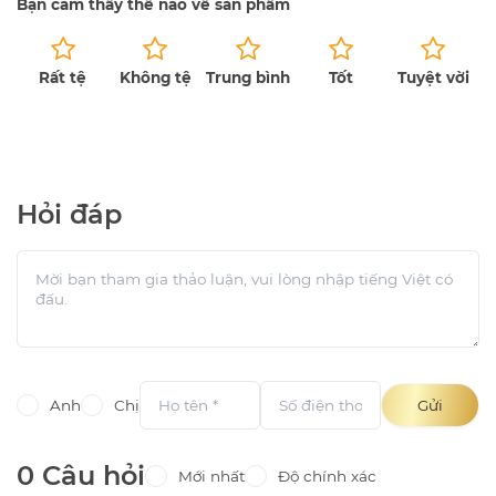
Bạn cảm thấy thế nào về sản phẩm
Rất tệ
Không tệ
Trung bình
Tốt
Tuyệt vời
Chưa có bài đánh giá.
Hỏi đáp
Anh
Chị
Gửi
0 Câu hỏi
Mới nhất
Độ chính xác