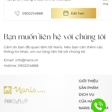
mass
0902214888
Đặt hẹn
Bạn muốn liên hệ với chúng tôi
Cảm ơn bạn đã quan tâm tới Naris. Nếu bạn cần thêm các
thông tin khác, xin vui lòng liên hệ với chúng tôi
Email:
info@naris.vn
Hotline:
0902214888
GIỚI THIỆU
SẢN PHẨM
DỊCH VỤ
CỬA HÀNG
NARIS PREMIUM