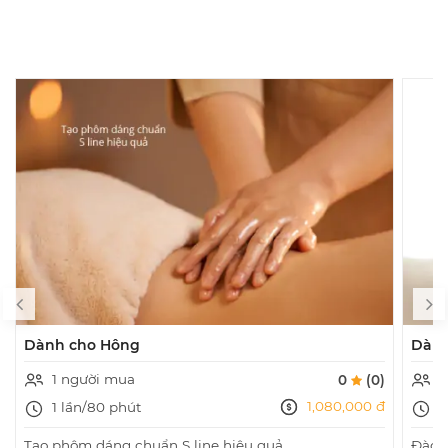
Dành cho Hông
Dành
1 người mua
0
0
(0)
1,080,000 đ
1 lần/80 phút
1
Tạo phôm dáng chuẩn S line hiệu quả
Đào t