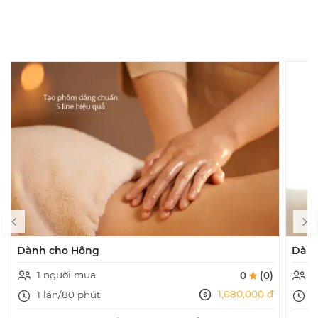
Dành cho Hông
Dành
1 người mua
0
0
(0)
1,080,000 đ
1 lần/80 phút
1