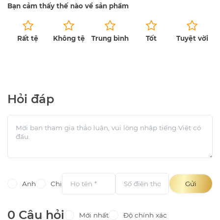
Bạn cảm thấy thế nào về sản phẩm
Rất tệ
Không tệ
Trung bình
Tốt
Tuyệt vời
Chưa có bài đánh giá.
Hỏi đáp
Anh
Chị
Gửi
0 Câu hỏi
Mới nhất
Độ chính xác