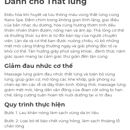
Dành cho Thắt lưng
Điều hòa khí huyết và lưu thông máu vùng thắt lưng cùng
Naris Spa.
Đắm chìm trong không gian tĩnh lặng, giai điệu
của bản nhạc du dương, hòa cùng hương thơm tinh dầu
thiên nhiên thấm đượm, nồng nàn và ấm áp. Thả lỏng cơ thể
và thưởng thức sự êm ái từ đôi bàn tay của người chuyên
viên. Làn da và cơ thể bạn được nuông chiều, rũ bỏ những
mệt mỏi căng thẳng thường ngày và giải phóng độc tố ra
khỏi cơ thể. Tận hưởng giây phút sảng khoái , đánh thức năm
giác quan mang lại cảm giác thư giãn đến tận cùng.
Giảm đau nhức cơ thể
Massage lưng giảm đau nhức thắt lưng và toàn bộ vùng
lưng, giúp giãn cơ, mở rộng các khe khớp, giải phóng sự
chèn ép lên các rễ và dây thần kinh. Đồng thời, massage lưng
giảm mệt mỏi, tăng dần vận động của đoạn cột sống bị hạn
chế, tăng cường tuần hoàn tới nuôi dưỡng tại vị trí đau.
Quy trình thực hiện
Bước 1: Lau khăn nóng làm sạch vùng da trị liệu
Bước 2: Loại bỏ tế bào chết vùng hông, làm sạch thoáng lỗ
chân lông