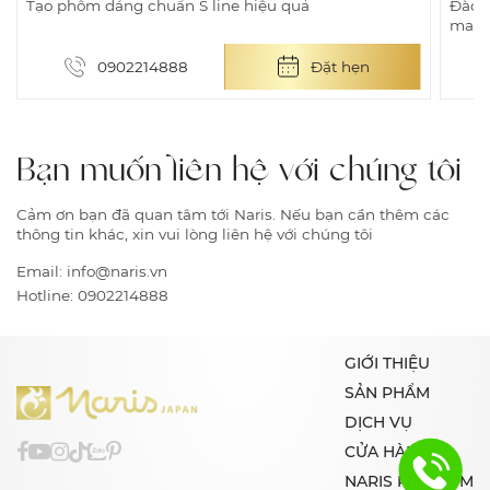
Tạo phôm dáng chuẩn S line hiệu quả
Đào t
mass
0902214888
Đặt hẹn
Bạn muốn liên hệ với chúng tôi
Cảm ơn bạn đã quan tâm tới Naris. Nếu bạn cần thêm các
thông tin khác, xin vui lòng liên hệ với chúng tôi
Email:
info@naris.vn
Hotline:
0902214888
GIỚI THIỆU
SẢN PHẨM
DỊCH VỤ
CỬA HÀNG
NARIS PREMIUM