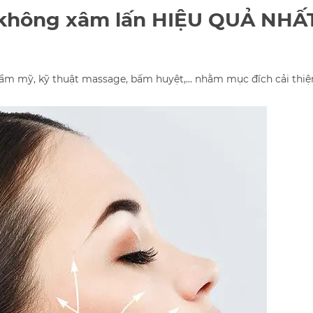
không xâm lấn HIỆU QUẢ NHẤT
ẩm mỹ, kỹ thuật massage, bấm huyệt,... nhằm mục đích cải thiệ