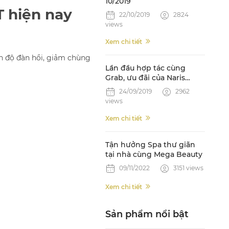
10/2019
 hiện nay
22/10/2019
2824
views
Xem chi tiết
n độ đàn hồi, giảm chùng
Lần đầu hợp tác cùng
Grab, ưu đãi của Naris
"Cháy hàng" trên ứng
24/09/2019
2962
dụng
views
Xem chi tiết
Tận hưởng Spa thư giãn
tại nhà cùng Mega Beauty
09/11/2022
3151 views
Xem chi tiết
Sản phẩm nổi bật