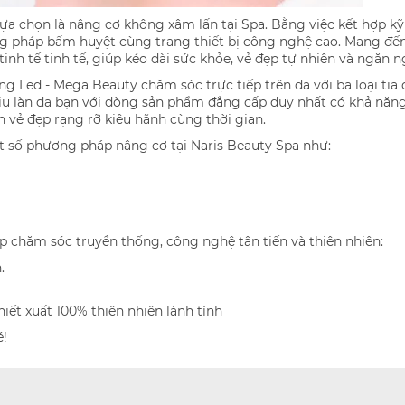
ựa chọn là nâng cơ không xâm lấn tại Spa. Bằng việc kết hợp k
g pháp bấm huyệt cùng trang thiết bị công nghệ cao. Mang đến
nh tế tinh tế, giúp kéo dài sức khỏe, vẻ đẹp tự nhiên và ngăn n
g Led - Mega Beauty chăm sóc trực tiếp trên da với ba loại tia 
niu làn da bạn với dòng sản phẩm đẳng cấp duy nhất có khả năn
 vẻ đẹp rạng rỡ kiêu hãnh cùng thời gian.
t số phương pháp nâng cơ tại Naris Beauty Spa như:
 chăm sóc truyền thống, công nghệ tân tiến và thiên nhiên:
.
ết xuất 100% thiên nhiên lành tính
é!