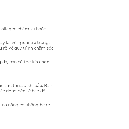
 collagen chậm lại hoặc
 lại vẻ ngoài trẻ trung.
u rõ về quy trình chăm sóc
 da, bạn có thể lựa chọn
 tức thì sau khi đắp. Bạn
tác động đến tế bào để
t nạ nâng cơ không hề rẻ.