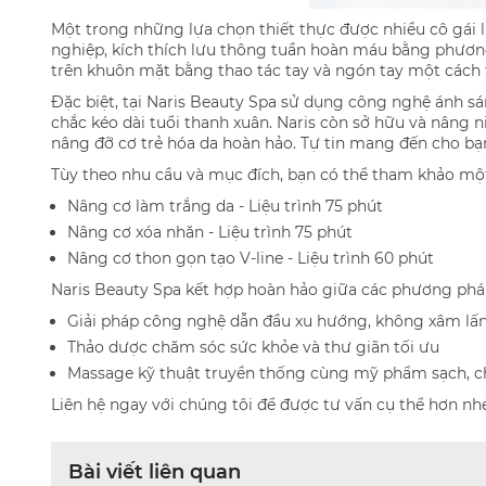
Một trong những lựa chọn thiết thực được nhiều cô gái l
nghiệp, kích thích lưu thông tuần hoàn máu bằng phươn
trên khuôn mặt bằng thao tác tay và ngón tay một cách ti
Đặc biệt, tại Naris Beauty Spa sử dụng công nghệ ánh sán
chắc kéo dài tuổi thanh xuân. Naris còn sở hữu và nâng 
nâng đỡ cơ trẻ hóa da hoàn hảo. Tự tin mang đến cho bạn
Tùy theo nhu cầu và mục đích, bạn có thể tham khảo mộ
Nâng cơ làm trắng da - Liệu trình 75 phút
Nâng cơ xóa nhăn - Liệu trình 75 phút
Nâng cơ thon gọn tạo V-line - Liệu trình 60 phút
Naris Beauty Spa kết hợp hoàn hảo giữa các phương pháp
Giải pháp công nghệ dẫn đầu xu hướng, không xâm lấn
Thảo dược chăm sóc sức khỏe và thư giãn tối ưu
Massage kỹ thuật truyền thống cùng mỹ phẩm sạch, chi
Liên hệ ngay với chúng tôi để được tư vấn cụ thể hơn nh
Bài viết liên quan