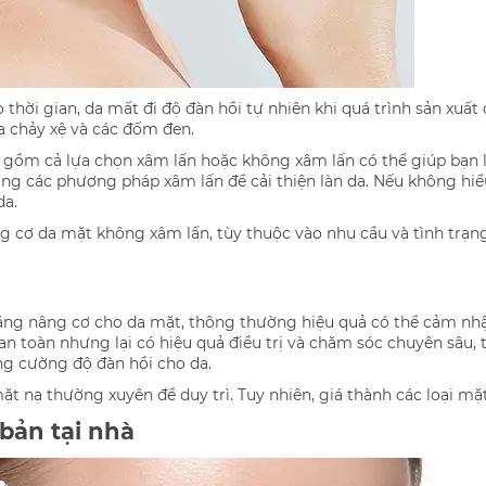
o thời gian, da mất đi độ đàn hồi tự nhiên khi quá trình sản xuất
da chảy xệ và các đốm đen.
m cả lựa chọn xâm lấn hoặc không xâm lấn có thể giúp bạn lấy
dụng các phương pháp xâm lấn để cải thiện làn da. Nếu không hiể
da.
 cơ da mặt không xâm lấn, tùy thuộc vào nhu cầu và tình trạng
năng nâng cơ cho da mặt, thông thường hiệu quả có thể cảm nhận
n toàn nhưng lại có hiệu quả điều trị và chăm sóc chuyên sâu, 
ng cường độ đàn hồi cho da.
 nạ thường xuyên để duy trì. Tuy nhiên, giá thành các loại mặ
bản tại nhà