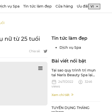
ịch vụ Spa
Tin tức làm đẹp
Cửa hàng
Ưu đãi
uổi
 nữ từ 25 tuổi
Tin tức làm đẹp
Dịch vụ Spa
Chia sẻ:
Bài viết nổi bật
Tại sao quy trình trị mụn
tại Naris Beauty Spa lại
được ưa chuộng?
24/11/2022
3246
views
Xem chi tiết
TUYỂN DỤNG THÁNG