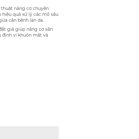
ỹ thuật nâng cơ chuyên
 hiệu quả xử lý các mô sâu
gừa căn bệnh làn da.
đắt giá giúp nâng cơ săn
g định vị khuôn mặt và