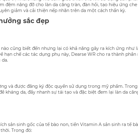
đệm nâng đỡ cho làn da căng tràn, đàn hồi, tạo hiệu ứng che 
uyên giảm và cải thiện nếp nhăn trên da một cách thần kỳ.
 hưởng sắc đẹp
 nào cũng biết đến nhưng lại có khả năng gây ra kích ứng như l
ể hạn chế các tác dụng phụ này, Dearse WR cho ra thành phần r
 da.
ượng và được đăng ký độc quyền sử dụng trong mỹ phẩm. Trong 
ề kháng da, đẩy nhanh sự tái tạo và đặc biệt đem lại làn da că
h sản sinh gốc của tế bào non, tiền Vitamin A sản sinh ra tế b
thời. Trong đó: