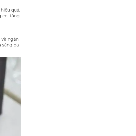
 hiệu quả.
 cơ, tăng
g và ngăn
à sáng da