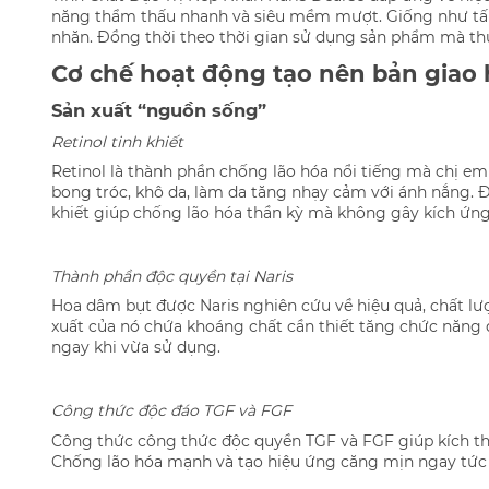
năng thẩm thấu nhanh và siêu mềm mượt. Giống như tấm 
nhăn. Đồng thời theo thời gian sử dụng sản phẩm mà th
Cơ chế hoạt động tạo nên bản giao
Sản xuất “nguồn sống”
Retinol tinh khiết
Retinol là thành phần chống lão hóa nổi tiếng mà chị em
bong tróc, khô da, làm da tăng nhạy cảm với ánh nắng. Đ
khiết giúp chống lão hóa thần kỳ mà không gây kích ứng
Thành phần độc quyền tại Naris
Hoa dâm bụt được Naris nghiên cứu về hiệu quả, chất l
xuất của nó chứa khoáng chất cần thiết tăng chức năng đ
ngay khi vừa sử dụng.
Công thức độc đáo TGF và FGF
Công thức công thức độc quyền TGF và FGF giúp kích thíc
Chống lão hóa mạnh và tạo hiệu ứng căng mịn ngay tức 