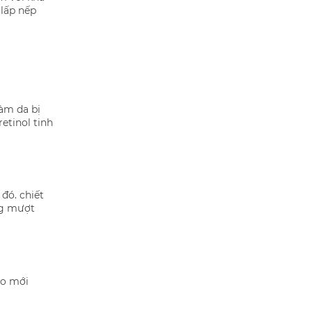
lấp nếp
àm da bị
etinol tinh
đó. chiết
ng mượt
ào mới