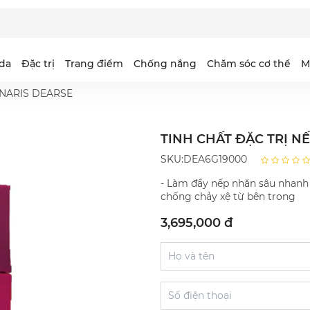
da
Đặc trị
Trang điểm
Chống nắng
Chăm sóc cơ thể
M
 NARIS DEARSE
TINH CHẤT ĐẶC TRỊ N
ejuarna
ntimilli Essence
idee
aris SG-EX
Selgrace
Intimilli Oil in Creme
Coeor
PFB
SKU:DEA6G19000
io Queen
earse White
elgrace Gold
urus
Dearse Wrinkle
Otona Otome
- Làm đầy nếp nhăn sâu nhanh 
urecé
chống chảy xệ từ bên trong
elvety
3,695,000 đ