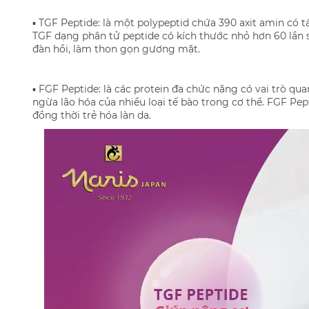
▪️ TGF Peptide: là một polypeptid chứa 390 axit amin có 
TGF dạng phân tử peptide có kích thước nhỏ hơn 60 lần 
đàn hồi, làm thon gọn gương mặt.
▪️ FGF Peptide: là các protein đa chức năng có vai trò 
ngừa lão hóa của nhiều loại tế bào trong cơ thể. FGF Pe
đồng thời trẻ hóa làn da.