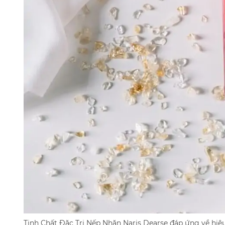
Tinh Chất Đặc Trị Nếp Nhăn Naris Dearse đáp ứng về hiệu