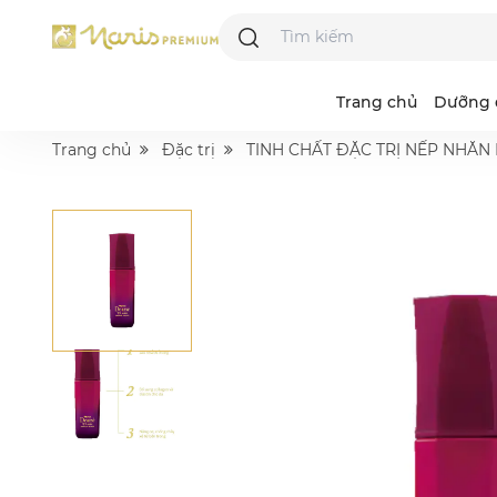
Trang chủ
Dưỡng 
Trang chủ
Đặc trị
TINH CHẤT ĐẶC TRỊ NẾP NHĂN
Majesta
Acne Grand
R
I
L
N
B
D
S
A
P
V