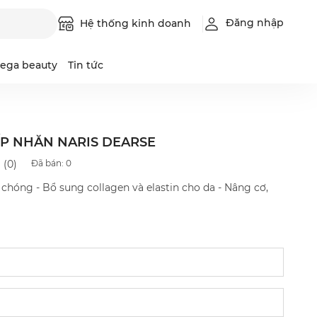
Đăng nhập
Hệ thống kinh doanh
ega beauty
Tin tức
ẾP NHĂN NARIS DEARSE
Luque
Intimilli
Đã bán:
0
(0)
Leadbeau
chóng - Bổ sung collagen và elastin cho da - Nâng cơ,