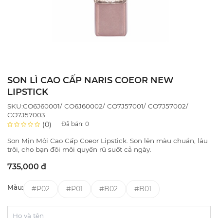
SON LÌ CAO CẤP NARIS COEOR NEW
LIPSTICK
SKU:CO6J60001/ CO6J60002/ CO7J57001/ CO7J57002/
CO7J57003
(0)
Đã bán:
0
Son Mịn Môi Cao Cấp Coeor Lipstick. Son lên màu chuẩn, lâu
trôi, cho bạn đôi môi quyến rũ suốt cả ngày.
735,000 đ
Màu:
#P02
#P01
#B02
#B01