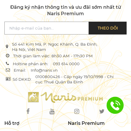
Đăng ký nhận thông tin và ưu đãi sớm nhất từ
Naris Premium
THEO DÕI
Số 441 Kim Mã, P. Ngọc Khánh, Q. Ba Đình,
Hà Nội, Việt Nam
Thời gian làm việc: 8h30 AM - 17h30 PM
Holtine phản ánh:
093 614 0000
Email:
Info@naris.vn
0100800426 - Cấp ngày 19/10/1998 - Chi
Số DKKD:
cục Thuế Quận Ba Đình
Hỗ trợ
Naris Premium