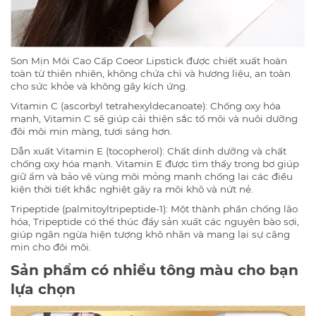
Son Mịn Môi Cao Cấp Coeor Lipstick được chiết xuất hoàn
toàn từ thiên nhiên, không chứa chì và hương liệu, an toàn
cho sức khỏe và không gây kích ứng.
Vitamin C (ascorbyl tetrahexyldecanoate): Chống oxy hóa
mạnh, Vitamin C sẽ giúp cải thiện sắc tố môi và nuôi dưỡng
đôi môi mịn màng, tươi sáng hơn.
Dẫn xuất Vitamin E (tocopherol): Chất dinh dưỡng và chất
chống oxy hóa mạnh. Vitamin E được tìm thấy trong bơ giúp
giữ ẩm và bảo vệ vùng môi mỏng manh chống lại các điều
kiện thời tiết khắc nghiệt gây ra môi khô và nứt nẻ.
Tripeptide (palmitoyltripeptide-1): Một thành phần chống lão
hóa, Tripeptide có thể thúc đẩy sản xuất các nguyên bào sợi,
giúp ngăn ngừa hiện tượng khô nhăn và mang lại sự căng
mịn cho đôi môi.
Sản phẩm có nhiều tông màu cho bạn
lựa chọn