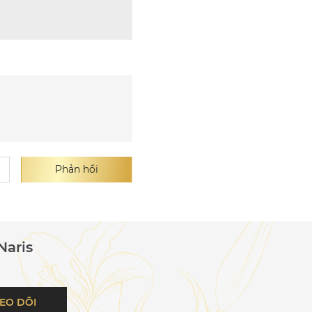
Phản hồi
Naris
EO DÕI