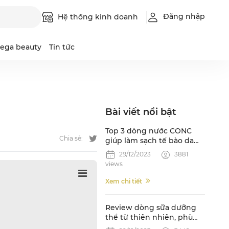
Đăng nhập
Hệ thống kinh doanh
ega beauty
Tin tức
Luque
Intimilli
Bài viết nổi bật
Leadbeau
Top 3 dòng nước CONC
Chia sẻ:
giúp làm sạch tế bào da
chết và cấp ẩm hiệu quả
29/12/2023
3881
views
Xem chi tiết
Review dòng sữa dưỡng
thể từ thiên nhiên, phù
hợp cho cả gia đình