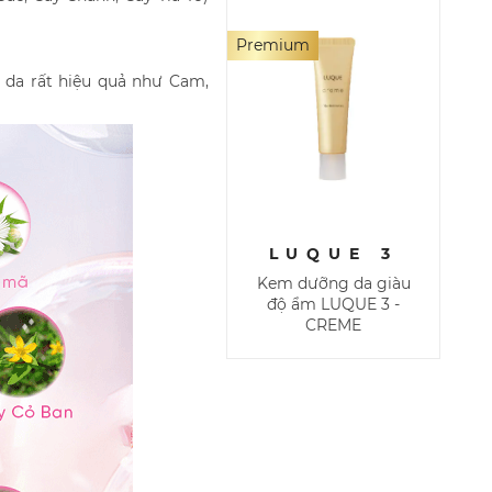
Premium
g da rất hiệu quả như Cam,
LUQUE 3
Kem dưỡng da giàu
độ ẩm LUQUE 3 -
CREME