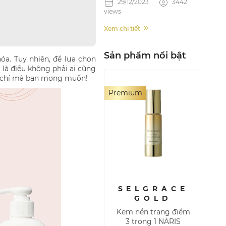
29/12/2023
3442
views
Xem chi tiết
Sản phẩm nổi bật
óa. Tuy nhiên, để lựa chọn
là điều không phải ai cũng
êu chí mà bạn mong muốn!
Premium
SELGRACE
GOLD
Kem nền trang điểm
3 trong 1 NARIS