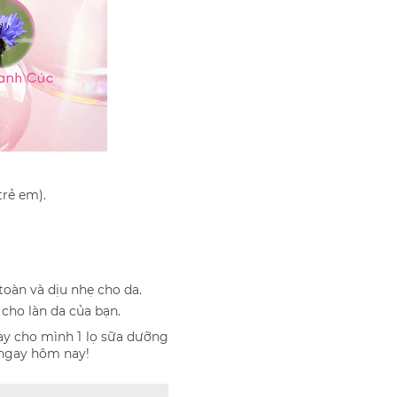
trẻ em).
oàn và dịu nhẹ cho da.
ho làn da của bạn.
ay cho mình 1 lọ sữa dưỡng
” ngay hôm nay!