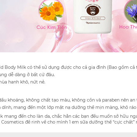
ld Body Milk có thể sử dụng được cho cả gia đình (Bao gồm cả 
ụng dễ dàng ở bất cứ đâu.
ùa hanh khô, nứt nẻ.
ầu khoáng, không chất tạo màu, không cồn và paraben nên an t
dính, mang đến một lớp mặt nạ dưỡng thể mịn màng, khô ráo c
lk mang đến cho làn da, chắc hẳn các bạn đều muốn sở hữu ng
ris Cosmetics để rinh về cho mình 1 em sữa dưỡng thể “cực chất