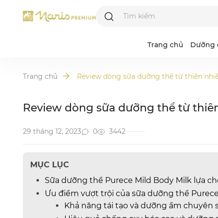
Trang chủ
Dưỡng 
Trang chủ
Review dòng sữa dưỡng thể từ thiên nhiê
Majesta
Acne Grand
R
I
L
N
Review dòng sữa dưỡng thể từ thiên
B
D
S
A
29 tháng 12, 2023
0
3442
P
V
MỤC LỤC
Sữa dưỡng thể Purece Mild Body Milk lựa ch
Ưu điểm vượt trội của sữa dưỡng thể Purece
Khả năng tái tạo và dưỡng ẩm chuyên 