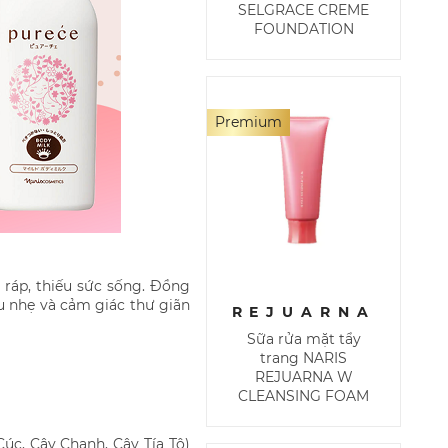
SELGRACE CREME
FOUNDATION
Premium
ráp, thiếu sức sống. Đồng
u nhẹ và cảm giác thư giãn
REJUARNA
Sữa rửa mặt tẩy
trang NARIS
REJUARNA W
CLEANSING FOAM
úc, Cây Chanh, Cây Tía Tô)