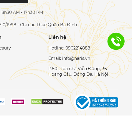
c: 8h30 AM - 17h30 PM
/10/1998 - Chi cục Thuế Quận Ba Đình
h
Liên hệ
eauty
Hotline: 0902214888
Email: info@naris.vn
P.501, Tòa nhà Viễn Đông, 36
Hoàng Cầu, Đống Đa, Hà Nội