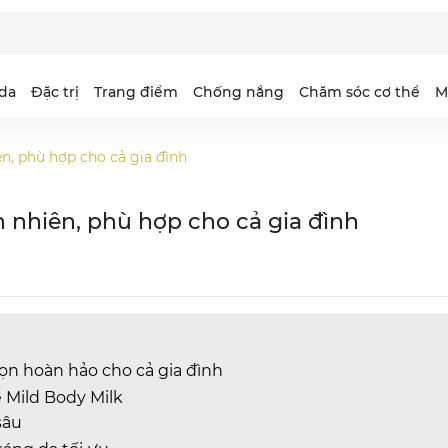
da
Đặc trị
Trang điểm
Chống nắng
Chăm sóc cơ thể
M
n, phù hợp cho cả gia đình
ejuarna
ntimilli Essence
idee
aris SG-EX
Selgrace
Intimilli Oil in Creme
Coeor
PFB
 nhiên, phù hợp cho cả gia đình
io Queen
earse White
elgrace Gold
urus
Dearse Wrinkle
Otona Otome
urecé
elvety
ọn hoàn hảo cho cả gia đình
 Mild Body Milk
sâu