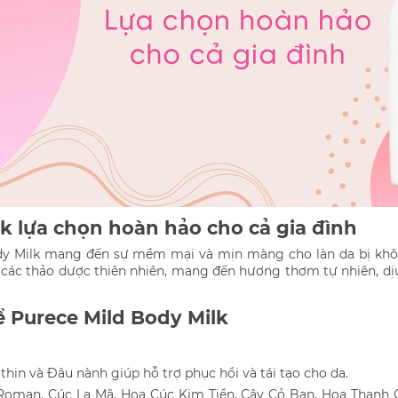
k lựa chọn hoàn hảo cho cả gia đình
y Milk mang đến sự mềm mại và mịn màng cho làn da bị khô 
ừ các thảo dược thiên nhiên, mang đến hương thơm tự nhiên, dị
ể Purece Mild Body Milk
hin và Đậu nành giúp hỗ trợ phục hồi và tái tạo cho da.
 Roman, Cúc La Mã, Hoa Cúc Kim Tiền, Cây Cỏ Ban, Hoa Thanh C