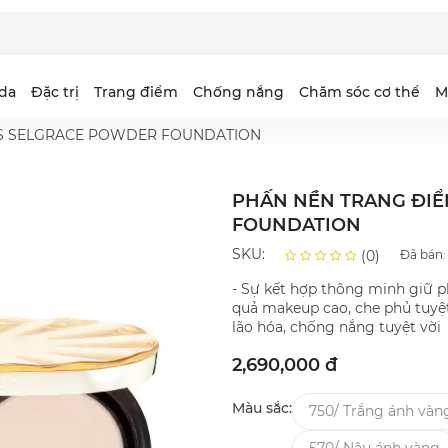
da
Đặc trị
Trang điểm
Chống nắng
Chăm sóc cơ thể
M
RIS SELGRACE POWDER FOUNDATION
PHẤN NỀN TRANG ĐIỂ
ejuarna
ntimilli Essence
idee
aris SG-EX
Selgrace
Intimilli Oil in Creme
Coeor
PFB
FOUNDATION
io Queen
earse White
elgrace Gold
urus
Dearse Wrinkle
Otona Otome
SKU:
Đã bán
(0)
urecé
- Sự kết hợp thông minh giữ p
elvety
quả makeup cao, che phủ tuyệ
lão hóa, chống nắng tuyệt vời
2,690,000 đ
Màu sắc:
750/ Trắng ánh vàn