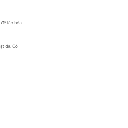
 đề lão hóa
ặt da. Có