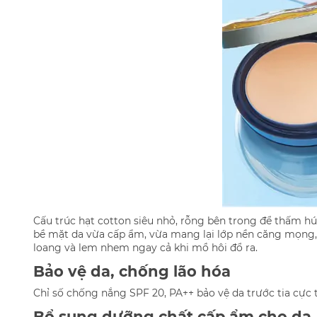
Cấu trúc hạt cotton siêu nhỏ, rỗng bên trong để thấm hút 
bề mặt da vừa cấp ẩm, vừa mang lại lớp nền căng mọng
loang và lem nhem ngay cả khi mồ hôi đổ ra.
Bảo vệ da, chống lão hóa
Chỉ số chống nắng SPF 20, PA++ bảo vệ da trước tia cực 
Bổ sung dưỡng chất cấp ẩm cho da