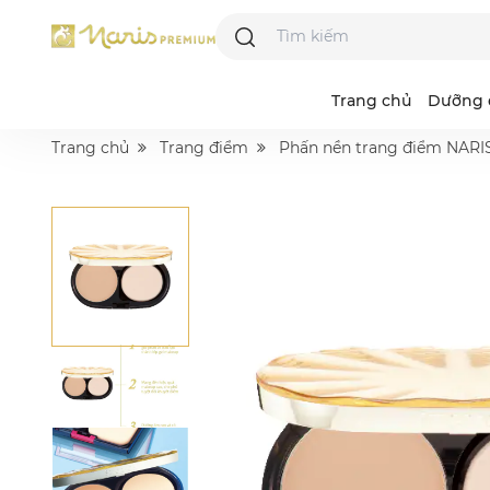
Trang chủ
Dưỡng 
Trang chủ
Trang điểm
Phấn nền trang điểm NA
Majesta
Acne Grand
R
I
L
N
B
D
S
A
P
V