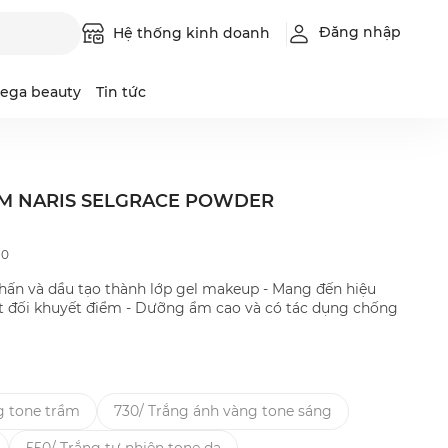
Đăng nhập
Hệ thống kinh doanh
ega beauty
Tin tức
M NARIS SELGRACE POWDER
Luque
Intimilli
Leadbeau
:
0
hấn và dầu tạo thành lớp gel makeup - Mang đến hiệu
t đối khuyết điểm - Dưỡng ẩm cao và có tác dụng chống
g tone trầm
730/ Trắng ánh vàng tone sáng