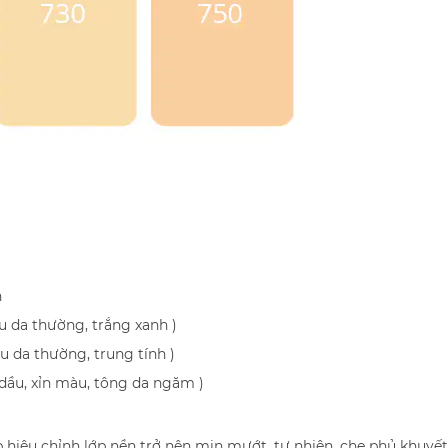
n
u da thường, trắng xanh )
u da thường, trung tính )
 dầu, xỉn màu, tông da ngăm )
hiệu chỉnh lớp nền trở nên mịn mướt, tự nhiên, che phủ khuyết