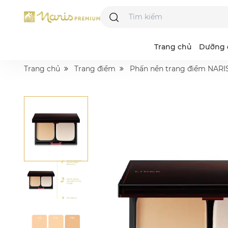
Trang chủ
Dưỡng 
Trang chủ
Trang điểm
Phấn nền trang điểm NA
Majesta
Acne Grand
R
I
L
N
B
D
S
A
P
V