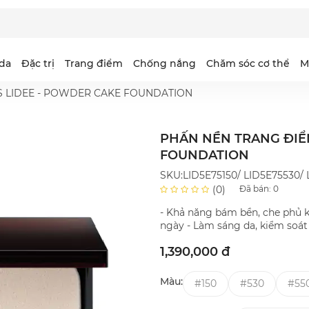
da
Đặc trị
Trang điểm
Chống nắng
Chăm sóc cơ thể
M
RIS LIDEE - POWDER CAKE FOUNDATION
PHẤN NỀN TRANG ĐIỂ
ejuarna
ntimilli Essence
idee
aris SG-EX
Selgrace
Intimilli Oil in Creme
Coeor
PFB
FOUNDATION
io Queen
earse White
elgrace Gold
urus
Dearse Wrinkle
Otona Otome
SKU:LID5E75150/ LID5E75530/ 
urecé
Đã bán:
0
(0)
elvety
- Khả năng bám bền, che phủ k
ngày - Làm sáng da, kiểm soát
1,390,000 đ
Màu:
#150
#530
#55