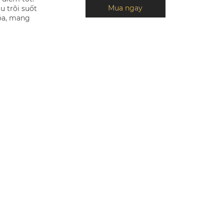
Mua ngay
u trôi suốt
hóa, mang