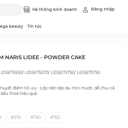
Đăng nhập
Hệ thống kinh doanh
ega beauty
Tin tức
M NARIS LIDEE - POWDER CAKE
Luque
Intimilli
Leadbeau
LID5E75550/ LID5E75570/ LID5E75730/ LID5E75750
huyết điểm tối ưu - Lớp nền tệp da, mịn mướt, dễ chịu cả
 dầu thừa hiệu quả
0
#570
#730
#750