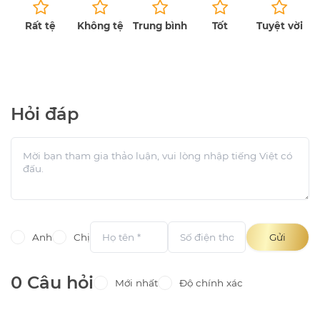
Rất tệ
Không tệ
Trung bình
Tốt
Tuyệt vời
Chưa có bài đánh giá.
Hỏi đáp
Anh
Chị
Gửi
0 Câu hỏi
Mới nhất
Độ chính xác