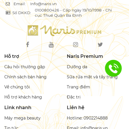
Email:
Info@naris.vn
0100800426 - Cấp ngày 19/10/1998 - Chi
Số DKKD:
cục Thuế Quận Ba Đình
Hỗ trợ
Naris Premium
Câu hỏi thường gặp
Dưỡng da
Chính sách bán hàng
Sữa rửa mặt và tẩy trang
Về chúng tôi
Trang điểm
Hỗ trợ khách hàng
Đặc trị
Link nhanh
Liên hệ
Máy mega beauty
Hotline: 0902214888
Tin tức
Email: info@naris.vn